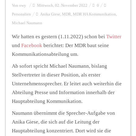
Von
owy
Mittwoch, 02. November 2022
0
Personalien
Anika Giese
,
MDR
,
MDR HA Kommunikation
,
Personalien
Michael Naumann
Wir hatten es gestern (1.11.2022) schon bei
Twitter
Hintergrund
und
Facebook
berichtet: Der MDR baut seine
Kommunikationsabteilung um.
FUNKTURM-Beiträge
Ab sofort spricht Michael Naumann, bislang
Stellvertreter in dieser Position, als erster
Unternehmenssprecher. Er leitet auch weiterhin die
Podcast
Abteilung Presse und Information innerhalb der
Hauptabteilung Kommunikation.
Seminare
Naumann übernimmt die Sprecher-Aufgabe von
Anika Giese, die sich auf die Leitung der
Unterstützen
Hauptabteilung konzentriert. Dort wird sie die