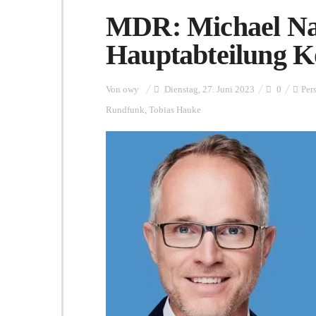
MDR: Michael Na
Hauptabteilung 
Von
owy
Dienstag, 27. Juni 2023
0
Per
Rundfunk
,
Tobias Hauke