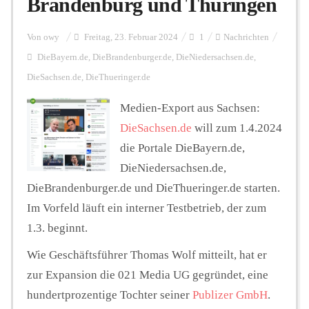
Brandenburg und Thüringen
Personalien
Von
owy
Freitag, 23. Februar 2024
1
Nachrichten
DieBayern.de
,
DieBrandenburger.de
,
DieNiedersachsen.de
,
DieSachsen.de
,
DieThueringer.de
Hintergrund
Medien-Export aus Sachsen:
DieSachsen.de
will zum 1.4.2024
FUNKTURM-Beiträge
die Portale DieBayern.de,
DieNiedersachsen.de,
DieBrandenburger.de und DieThueringer.de starten.
Podcast
Im Vorfeld läuft ein interner Testbetrieb, der zum
1.3. beginnt.
Seminare
Wie Geschäftsführer Thomas Wolf mitteilt, hat er
zur Expansion die 021 Media UG gegründet, eine
Unterstützen
hundertprozentige Tochter seiner
Publizer GmbH
.