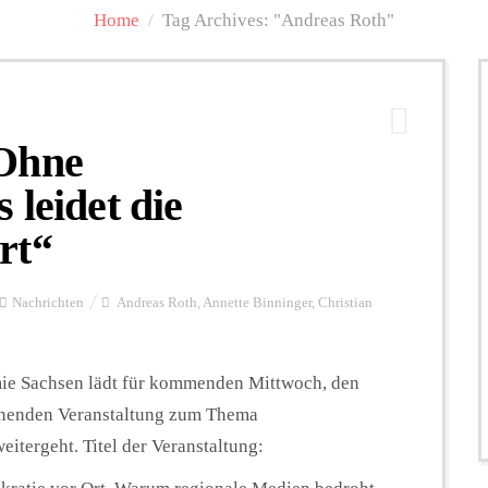
Home
/
Tag Archives: "Andreas Roth"
„Ohne
 leidet die
rt“
Nachrichten
Andreas Roth
,
Annette Binninger
,
Christian
ie Sachsen lädt für kommenden Mittwoch, den
annenden Veranstaltung zum Thema
eitergeht. Titel der Veranstaltung: