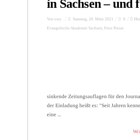
in Sachsen – und 
Von
owy
Samstag, 20. März 2021
0
Hin
Evangelische Akademie Sachsen
,
Freie Presse
sinkende Zeitungsauflagen für den Journa
der Einladung heißt es: "Seit Jahren ken
eine ...
Wei