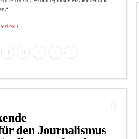
kratie vor Ort. Warum regionale Medien bedroht
en.“
terlesen...
kende
für den Journalismus