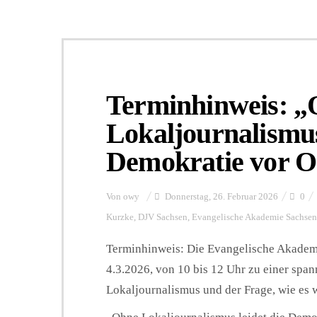
Terminhinweis: 
Lokaljournalismus
Demokratie vor O
Von
owy
Donnerstag, 26. Februar 2026
0
Kurzke
,
DJV Sachsen
,
Evangelische Akademie Sachsen
Terminhinweis: Die Evangelische Akadem
4.3.2026, von 10 bis 12 Uhr zu einer sp
Lokaljournalismus und der Frage, wie es w