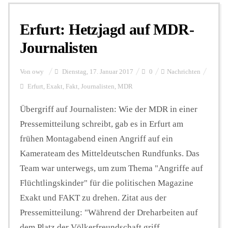
Erfurt: Hetzjagd auf MDR-
Personalien
Journalisten
Hintergrund
Von
owy
Dienstag, 17. Januar 2017
0
Nachrichten
Erfurt
,
Exakt
,
Fakt
,
Journalisten
,
MDR
FUNKTURM-Beiträge
Übergriff auf Journalisten: Wie der MDR in einer
Pressemitteilung schreibt, gab es in Erfurt am
frühen Montagabend einen Angriff auf ein
Podcast
Kamerateam des Mitteldeutschen Rundfunks. Das
Team war unterwegs, um zum Thema "Angriffe auf
Seminare
Flüchtlingskinder" für die politischen Magazine
Exakt und FAKT zu drehen. Zitat aus der
Pressemitteilung: "Während der Dreharbeiten auf
Unterstützen
dem Platz der Völkerfreundschaft griff ...