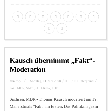
Kausch übernimmt „Fakt“-
Moderation
Von
owy
Sonntag, 11. Mai 2008
0
Hintergrund
Fakt
,
MDR
,
SAT.1
,
SUPERillu
,
ZDF
Sachsen, MDR - Thomas Kausch moderiert am 19.
Mai erstmals "Fakt" im Ersten. Das Politikmagazin