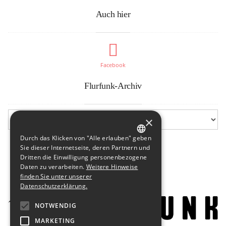
Auch hier
Facebook
Flurfunk-Archiv
×
Durch das Klicken von "Alle erlauben" geben
GERMAN
Sie dieser Internetseite, deren Partnern und
Dritten die Einwilligung personenbezogene
ENGLISH
Daten zu verarbeiten.
Weitere Hinweise
finden Sie unter unserer
Datenschutzerklärung.
NOTWENDIG
MARKETING