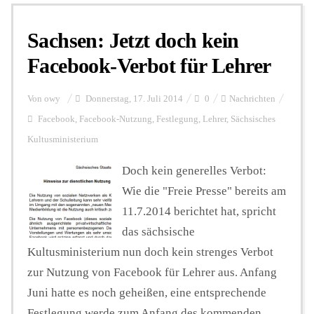
Sachsen: Jetzt doch kein
Personalien
Facebook-Verbot für Lehrer
Hintergrund
Von
owy
Donnerstag, 17. Juli 2014
0
Nachrichten
Facebook
,
Facebook-Nutzung
,
Festlegung
,
Lehrer
,
Sächsisches
Kultusministerium
FUNKTURM-Beiträge
Doch kein generelles Verbot:
Wie die "Freie Presse" bereits am
Podcast
11.7.2014 berichtet hat, spricht
das sächsische
Seminare
Kultusministerium nun doch kein strenges Verbot
zur Nutzung von Facebook für Lehrer aus. Anfang
Juni hatte es noch geheißen, eine entsprechende
Unterstützen
Festlegung werde zum Anfang des kommenden