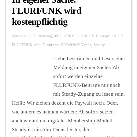
FLURFUNK wird
kostenpflichtig
Von
owy
Dienstag, 09. Juli 2019
0
Hintergrund
FLURFUNK-Abo
,
Funkturm
,
STAWOWY-Verlag
,
Steady
Liebe Leserinnen und Leser, eine
Meldung in eigener Sache: Ab
sofort werden einzelne
FLURFUNK-Beiträge nur noch
mit Steady-Zugang zu lesen sein.
Heißt: Wir ziehen dezent die Paywall hoch. Oder,
wie andere es nennen würden: Ab sofort setzen
auch wir auf ein digitales Membership-Modell.
Steady ist ein Abo-Dienstleister, der