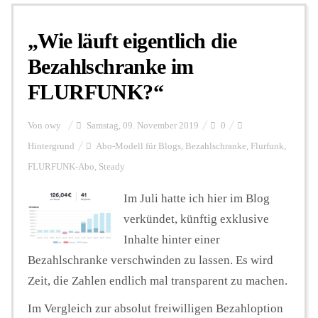
„Wie läuft eigentlich die
Personalien
Bezahlschranke im
FLURFUNK?“
Hintergrund
Von
owy
Samstag, 09. November 2019
0
FUNKTURM-Beiträge
Hintergrund
Abo-Modell für Blogs
,
Bezahlschranke
,
Flurfunk
,
FLURFUNK-Abo
,
Steady
Im Juli hatte ich hier im Blog
Podcast
verkündet, künftig exklusive
Inhalte hinter einer
Seminare
Bezahlschranke verschwinden zu lassen. Es wird
Zeit, die Zahlen endlich mal transparent zu machen.
Unterstützen
Im Vergleich zur absolut freiwilligen Bezahloption