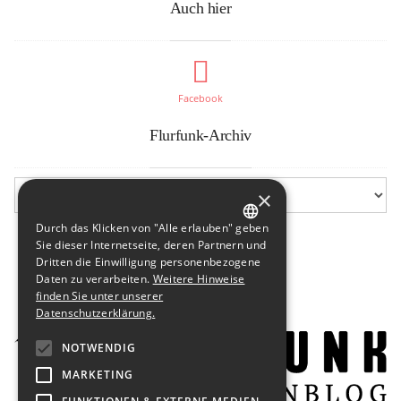
Auch hier
Facebook
Flurfunk-Archiv
×
Durch das Klicken von "Alle erlauben" geben
GERMAN
Sie dieser Internetseite, deren Partnern und
Dritten die Einwilligung personenbezogene
ENGLISH
Daten zu verarbeiten.
Weitere Hinweise
finden Sie unter unserer
Datenschutzerklärung.
NOTWENDIG
MARKETING