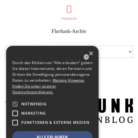
Facebook
Flurfunk-Archiv
×
Durch das Klicken von "Alle erlauben" geben
GERMAN
Sie dieser Internetseite, deren Partnern und
Dritten die Einwilligung personenbezogene
ENGLISH
Daten zu verarbeiten.
Weitere Hinweise
finden Sie unter unserer
Datenschutzerklärung.
NOTWENDIG
MARKETING
FUNKTIONEN & EXTERNE MEDIEN
ALLE ERLAUBEN