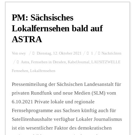
PM: Sächsisches
Personalien
Lokalfernsehen bald auf
ASTRA
Hintergrund
Von
owy
Dienstag, 12. Oktober 2021
1
Nachrichten
FUNKTURM-Beiträge
Astra
,
Fernsehen in Dresden
,
KabelJournal
,
LAUSITZWELLE
Fernsehen
,
Lokalfernsehen
Pressemitteilung der Sächsischen Landesanstalt für
Podcast
privaten Rundfunk und neue Medien (SLM) vom
6.10.2021 Private lokale und regionale
Seminare
Fernsehprogramme aus Sachsen künftig auch für
Satellitenhaushalte verfügbar Lokaler Journalismus
Unterstützen
ist ein wesentlicher Faktor des demokratischen