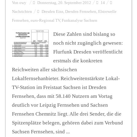
Von
owy
Donnerstag, 20. September 2012
14
Nachrichten
Dresden Eins
,
Dresden Fernsehen
,
Elsterwelle
Fernsehen
,
euro-Regional TV
,
Funkanalyse Sachsen
Diese Zahlen sind bislang so
noch nicht zugänglich gewesen:
Flurfunk Dresden veröffentlicht
erstmals die konkreten
Reichweiten aller sächsischen
Lokalfernsehanbieter. Reichweitenstärkste Lokal-
TV-Station im Freistaat Sachsen ist Dresden
Fernsehen, dass mit 58.140 Nutzern am Vortag
deutlich vor Leipzig Fernsehen und Sachsen
Fernsehen Chemnitz liegt. Alle drei Sender, die die
Spitzenplätze belegen, gehören dabei zum Verbund
Sachsen Fernsehen, sind ...