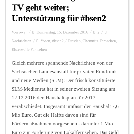
TV geht weiter;
Unterstützung für #bsen2
Von
owy
Donnerstag, 15. Dezember 2016
2
Nachrichten
#bsen
,
#bsen2
,
8Dresden
,
Chemnitz-Fernsehen
,
Elsterwelle Fernsehen
Gleich mehrere spannende Nachrichten von der
Sächsischen Landesanstalt für privaten Rundfunk
und neue Medien (SLM): Der frisch konstituierte
SLM-Medienrat hat in seiner zweiten Sitzung am
12.12.2016 den Haushaltsplan für 2017
verabschiedet. Insgesamt umfasst der Haushalt 7,6
Mio Euro. Gut die Hälfte davon sind für
Fördermaßnahmen vorgesehen - darunter 1 Mio.
Euro zur Förderung von Lokalfernsehen. Das Geld