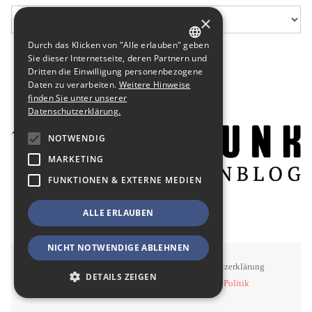
×
Durch das Klicken von "Alle erlauben" geben
GERMAN
Sie dieser Internetseite, deren Partnern und
Dritten die Einwilligung personenbezogene
ENGLISH
Daten zu verarbeiten.
Weitere Hinweise
finden Sie unter unserer
Datenschutzerklärung.
NOTWENDIG
MARKETING
FUNKTIONEN & EXTERNE MEDIEN
ALLE ERLAUBEN
NICHT NOTWENDIGE ABLEHNEN
STAWOWY
#BSEN
Impressum
Datenschutzerklärung
DETAILS ZEIGEN
©
STAWOWY - Kommunikation, Medien, Politik