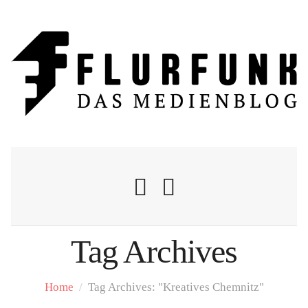
Tag Archives
Nachrichten
Home
/
Tag Archives: "Kreatives Chemnitz"
Flurschelte