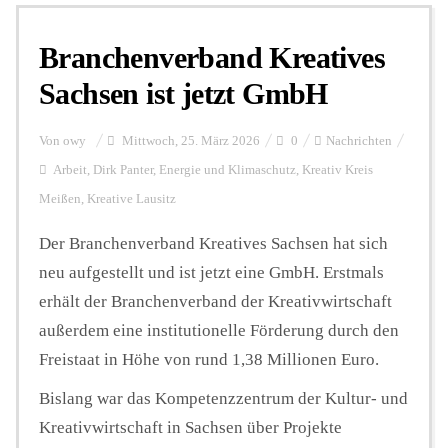
Branchenverband Kreatives
Personalien
Sachsen ist jetzt GmbH
Hintergrund
Von
owy
Mittwoch, 25. März 2026
0
Nachrichten
Arbeit
,
Dirk Panter
,
Energie und Klimaschutz
,
Kreativ Kreis
Meißen
,
Kreative Lausitz
FUNKTURM-Beiträge
Der Branchenverband Kreatives Sachsen hat sich
neu aufgestellt und ist jetzt eine GmbH. Erstmals
Podcast
erhält der Branchenverband der Kreativwirtschaft
außerdem eine institutionelle Förderung durch den
Seminare
Freistaat in Höhe von rund 1,38 Millionen Euro.
Bislang war das Kompetenzzentrum der Kultur- und
Unterstützen
Kreativwirtschaft in Sachsen über Projekte