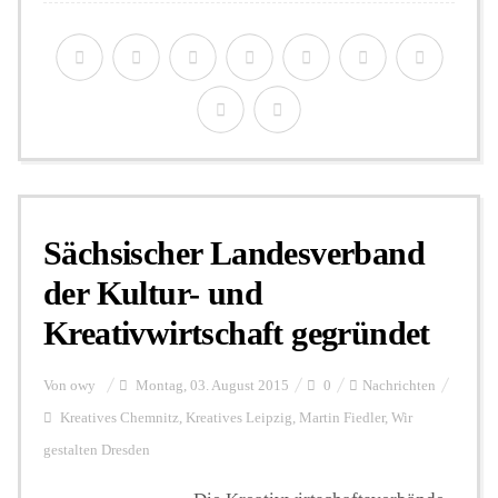
Sächsischer Landesverband
der Kultur- und
Kreativwirtschaft gegründet
Von
owy
Montag, 03. August 2015
0
Nachrichten
Kreatives Chemnitz
,
Kreatives Leipzig
,
Martin Fiedler
,
Wir
gestalten Dresden