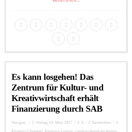
Weiterlesen...
Es kann losgehen! Das
Zentrum für Kultur- und
Kreativwirtschaft erhält
Finanzierung durch SAB
Von
gran
Freitag, 03. März 2017
0
Nachrichten
Kreatives Chemnitz
,
Kreatives Leipzig
,
Landesverband der Kultur-