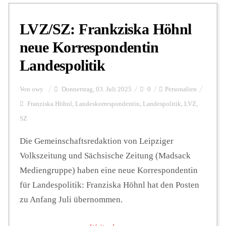
LVZ/SZ: Frankziska Höhnl
Personalien
neue Korrespondentin
Landespolitik
Hintergrund
Von
owy
Donnerstag, 03. Juli 2025
0
Personalien
FUNKTURM-Beiträge
Franziska Höhnl
,
Landeskorrespondentin
,
Landespolitik
,
LVZ
,
SZ
Die Gemeinschaftsredaktion von Leipziger
Podcast
Volkszeitung und Sächsische Zeitung (Madsack
Mediengruppe) haben eine neue Korrespondentin
Seminare
für Landespolitik: Franziska Höhnl hat den Posten
zu Anfang Juli übernommen.
Unterstützen