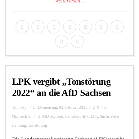
Weiterlesen...
LPK vergibt „Tonstörung
2022“ an die AfD Sachsen
Von
owy
Donnerstag, 02. Februar 2023
0
Nachrichten
AfD Sachsen
,
Landespolitik
,
LPK
,
Sächsischer
Landtag
,
Tonstörung