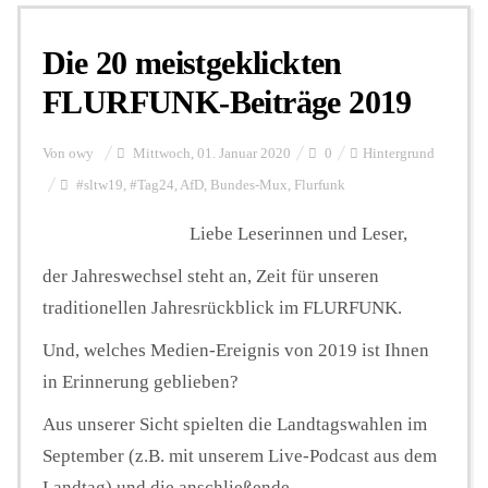
Die 20 meistgeklickten
Personalien
FLURFUNK-Beiträge 2019
Hintergrund
Von
owy
Mittwoch, 01. Januar 2020
0
Hintergrund
#sltw19
,
#Tag24
,
AfD
,
Bundes-Mux
,
Flurfunk
FUNKTURM-Beiträge
Liebe Leserinnen und Leser,
der Jahreswechsel steht an, Zeit für unseren
Podcast
traditionellen Jahresrückblick im FLURFUNK.
Und, welches Medien-Ereignis von 2019 ist Ihnen
in Erinnerung geblieben?
Seminare
Aus unserer Sicht spielten die Landtagswahlen im
September (z.B. mit unserem Live-Podcast aus dem
Unterstützen
Landtag) und die anschließende