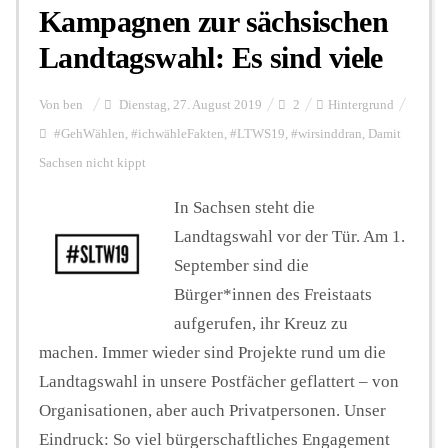
Kampagnen zur sächsischen
Landtagswahl: Es sind viele
Von
ben
Dienstag, 27. August 2019
2
Hintergrund
#GehWählen
,
#ichwähleFakten
,
#LTWS19
,
#wirsinddran
,
Damit
Sachsen nicht kippt
In Sachsen steht die
Landtagswahl vor der Tür. Am 1.
September sind die
Bürger*innen des Freistaats
aufgerufen, ihr Kreuz zu
machen. Immer wieder sind Projekte rund um die
Landtagswahl in unsere Postfächer geflattert – von
Organisationen, aber auch Privatpersonen. Unser
Eindruck: So viel bürgerschaftliches Engagement