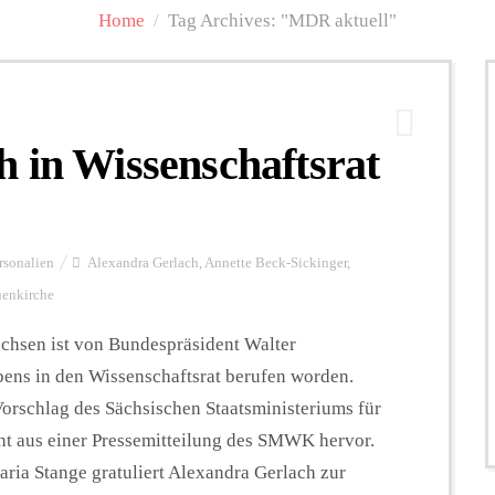
Home
/
Tag Archives: "MDR aktuell"
 in Wissenschaftsrat
rsonalien
Alexandra Gerlach
,
Annette Beck-Sickinger
,
uenkirche
achsen ist von Bundespräsident Walter
ebens in den Wissenschaftsrat berufen worden.
orschlag des Sächsischen Staatsministeriums für
t aus einer Pressemitteilung des SMWK hervor.
aria Stange gratuliert Alexandra Gerlach zur