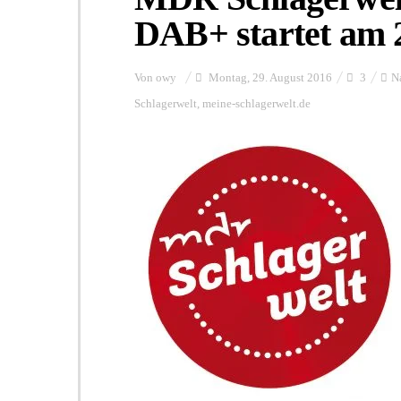
DAB+ startet am 
Von
owy
Montag, 29. August 2016
3
N
Schlagerwelt
,
meine-schlagerwelt.de