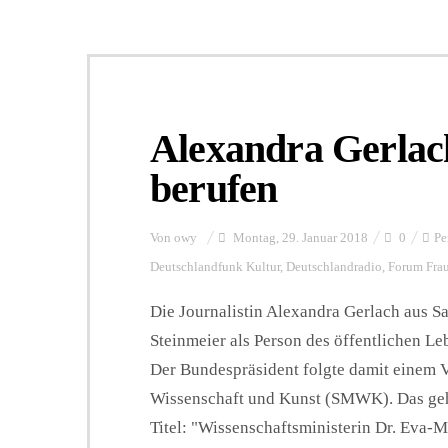
Alexandra Gerlach
berufen
Von
owy
Montag, 29. Januar 2018
0
Pe
Deutschlandfunk Kultur
,
Deutschlandradio
,
Forum Fra
Die Journalistin Alexandra Gerlach aus S
Steinmeier als Person des öffentlichen L
Der Bundespräsident folgte damit einem V
Wissenschaft und Kunst (SMWK). Das geh
Titel: "Wissenschaftsministerin Dr. Eva-M