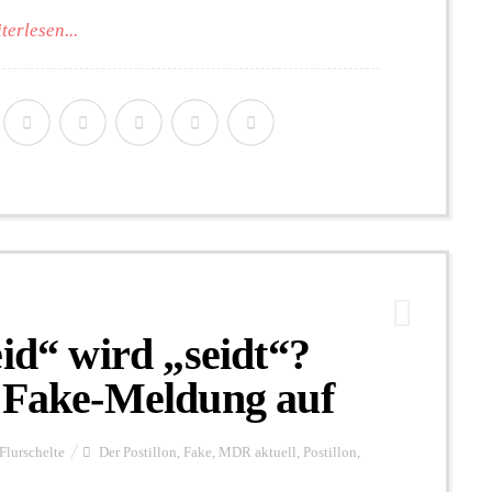
terlesen...
eid“ wird „seidt“?
t Fake-Meldung auf
Flurschelte
Der Postillon
,
Fake
,
MDR aktuell
,
Postillon
,