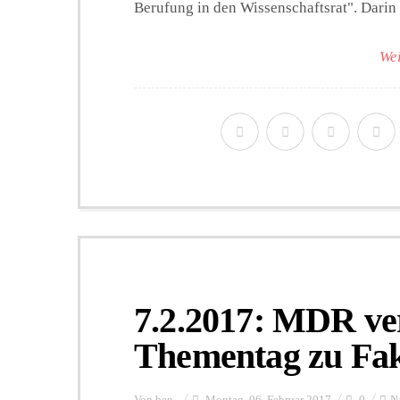
Berufung in den Wissenschaftsrat". Darin is
Wei
7.2.2017: MDR ver
Thementag zu Fa
Von
ben
Montag, 06. Februar 2017
0
N