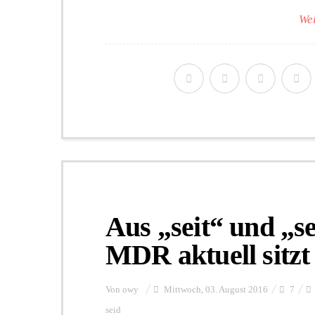
Wei
Aus „seit“ und „s
MDR aktuell sitz
Von
owy
Mittwoch, 03. August 2016
7
seid