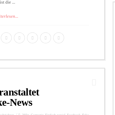
t die ...
terlesen...
anstaltet
ke-News
achrichten
360g
,
Correctiv
,
Einfach geniel
,
Facebook
,
Fake