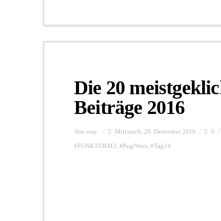
Die 20 meistgekli
Beiträge 2016
Von
owy
Mittwoch, 28. Dezember 2016
0
#FUNKTURM3
,
#PegiWars
,
#Tag24