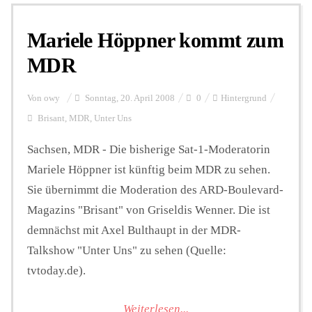
Mariele Höppner kommt zum
Personalien
MDR
Hintergrund
Von
owy
Sonntag, 20. April 2008
0
Hintergrund
Brisant
,
MDR
,
Unter Uns
FUNKTURM-Beiträge
Sachsen, MDR - Die bisherige Sat-1-Moderatorin
Mariele Höppner ist künftig beim MDR zu sehen.
Sie übernimmt die Moderation des ARD-Boulevard-
Podcast
Magazins "Brisant" von Griseldis Wenner. Die ist
demnächst mit Axel Bulthaupt in der MDR-
Seminare
Talkshow "Unter Uns" zu sehen (Quelle:
tvtoday.de).
Unterstützen
Weiterlesen...