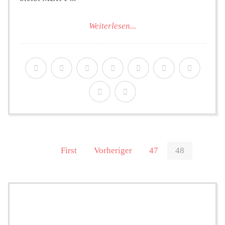
Weiterlesen...
First
Vorheriger
47
48