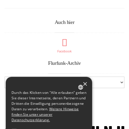
Auch hier
Facebook
Flurfunk-Archiv
×
Durch das Klicken von "Alle erlauben" geben
GERMAN
Sie dieser Internetseite, deren Partnern und
Dritten die Einwilligung personenbezogene
ENGLISH
Daten zu verarbeiten.
Weitere Hinweise
finden Sie unter unserer
Datenschutzerklärung.