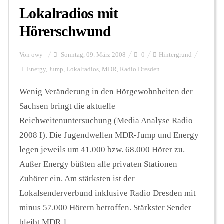
Lokalradios mit
Hörerschwund
Von
owy
Sonntag, 09. März 2008
0
Hintergrund
Energy
,
Jump
,
Lokalradios
,
MDR
,
Radio Dresden
Wenig Veränderung in den Hörgewohnheiten der
Sachsen bringt die aktuelle
Reichweitenuntersuchung (Media Analyse Radio
2008 I). Die Jugendwellen MDR-Jump und Energy
legen jeweils um 41.000 bzw. 68.000 Hörer zu.
Außer Energy büßten alle privaten Stationen
Zuhörer ein. Am stärksten ist der
Lokalsenderverbund inklusive Radio Dresden mit
minus 57.000 Hörern betroffen. Stärkster Sender
bleibt MDR 1 ...