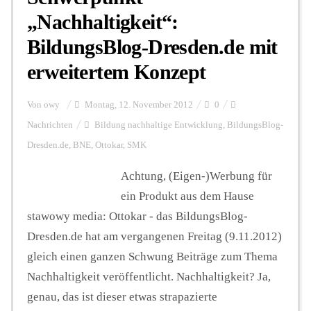
„Nachhaltigkeit“:
BildungsBlog-Dresden.de mit
erweitertem Konzept
Von
owy
Montag, 12. November 2012
0
Nachrichten
Bildung nachhaltige Entwicklung
,
BildungsBlog-
Dresden.de
,
BNE
,
Ottokar
,
SMK
Achtung, (Eigen-)Werbung für
ein Produkt aus dem Hause
stawowy media: Ottokar - das BildungsBlog-
Dresden.de hat am vergangenen Freitag (9.11.2012)
gleich einen ganzen Schwung Beiträge zum Thema
Nachhaltigkeit veröffentlicht. Nachhaltigkeit? Ja,
genau, das ist dieser etwas strapazierte