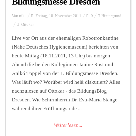
Bildungsmesse Dresden
Von
nik
Freitag, 18. November 2011
0
Hintergrund
Ottokar
Live vor Ort aus der ehemaligen Robotronkantine
(Nähe Deutsches Hygienemuseum) berichten von
heute Mittag (18.11.2011, 13 Uhr) bis morgen
Abend die beiden Kolleginnen Janine Rost und
Anikó Töppel von der 1. Bildungsmesse Dresden.
Was läuft wo? Worüber wird heiß diskutiert? Alles
nachzulesen auf Ottokar - das BildungsBlog
Dresden. Wie Schirmherrin Dr. Eva-Maria Stange
während ihrer Eröffnungsrede ...
Weiterlesen...