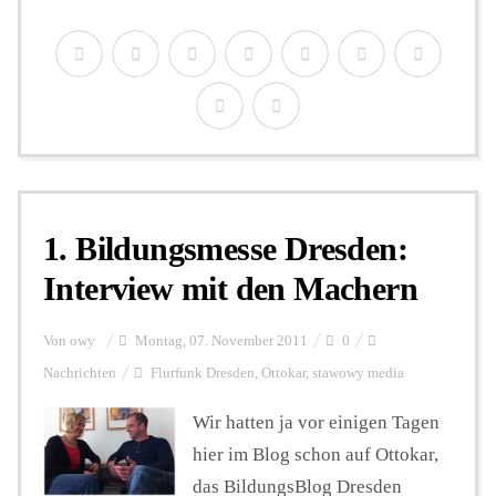
1. Bildungsmesse Dresden:
Interview mit den Machern
Von
owy
Montag, 07. November 2011
0
Nachrichten
Flurfunk Dresden
,
Ottokar
,
stawowy media
Wir hatten ja vor einigen Tagen
hier im Blog schon auf Ottokar,
das BildungsBlog Dresden