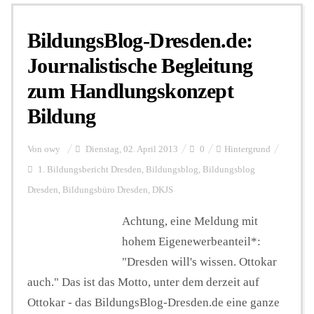
BildungsBlog-Dresden.de:
Personalien
Journalistische Begleitung
zum Handlungskonzept
Hintergrund
Bildung
FUNKTURM-Beiträge
Von
owy
Dienstag, 02. April 2013
0
Hintergrund
1. Bildungsbericht Dresden
,
Bildungsblog
,
Bildungsblog
Dresden
,
Bildungsbüro Dresden
,
DKJS
Podcast
Achtung, eine Meldung mit
hohem Eigenewerbeanteil*:
Seminare
"Dresden will's wissen. Ottokar
auch." Das ist das Motto, unter dem derzeit auf
Unterstützen
Ottokar - das BildungsBlog-Dresden.de eine ganze