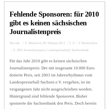
Fehlende Sponsoren: für 2010
Personalien
gibt es keinen sächsischen
Journalistenpreis
Hintergrund
Von
nik
Mittwoch, 09. Februar 2011
0
Nachrichten
FUNKTURM-Beiträge
DJV
,
Journalistenpreis
,
Landespresseball
,
Sachsenbank
Für das Jahr 2010 gibt es keinen sächsischen
Journalistenpreis: Der mit insgesamt 10.000 Euro
Podcast
dotierte Preis, seit 2003 im Jahresrhythmus vom
Landespresseball Sachsen e.V. vergeben, ist im
Seminare
vergangenen Jahr nicht ausgeschrieben worden.
Hintergrund sind fehlende Sponsoren. Bisher
Unterstützen
sponserte die Sachsenbank den Preis. Doch bereits