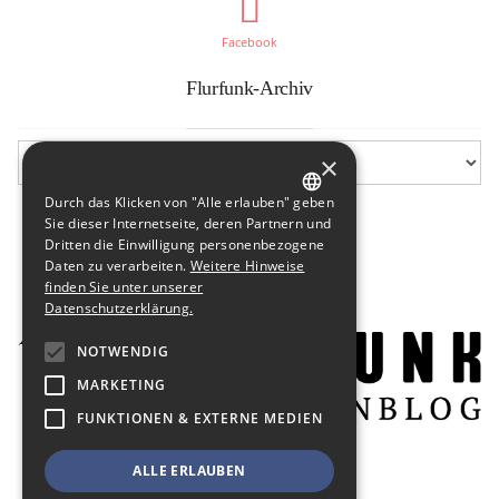
Facebook
Flurfunk-Archiv
×
Durch das Klicken von "Alle erlauben" geben
GERMAN
Sie dieser Internetseite, deren Partnern und
Dritten die Einwilligung personenbezogene
ENGLISH
Daten zu verarbeiten.
Weitere Hinweise
finden Sie unter unserer
Datenschutzerklärung.
NOTWENDIG
MARKETING
FUNKTIONEN & EXTERNE MEDIEN
ALLE ERLAUBEN