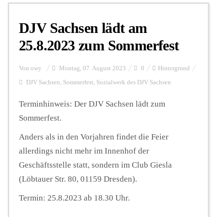
DJV Sachsen lädt am
Personalien
25.8.2023 zum Sommerfest
Hintergrund
Von
owy
Montag, 07. August 2023
0
Hintergrund
DJV Sachsen
,
Sommerfest
,
Sozialwerk des DJV Sachsen
FUNKTURM-Beiträge
Terminhinweis: Der DJV Sachsen lädt zum
Sommerfest.
Podcast
Anders als in den Vorjahren findet die Feier
allerdings nicht mehr im Innenhof der
Geschäftsstelle statt, sondern im Club Giesla
Seminare
(Löbtauer Str. 80, 01159 Dresden).
Termin: 25.8.2023 ab 18.30 Uhr.
Unterstützen