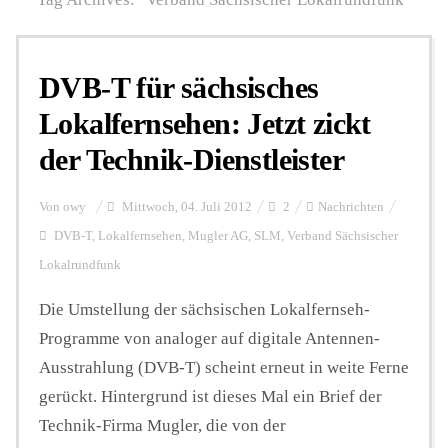
Personalien
DVB-T für sächsisches
Lokalfernsehen: Jetzt zickt
Hintergrund
der Technik-Dienstleister
FUNKTURM-Beiträge
Von
owy
Mittwoch, 04. Juli 2012
2
Nachrichten
DVB-T
,
Lokalfernsehen
,
Mugler AG
,
SLM
,
Verband Sächsischer
Lokalrundfunk
Podcast
Die Umstellung der sächsischen Lokalfernseh-
Programme von analoger auf digitale Antennen-
Seminare
Ausstrahlung (DVB-T) scheint erneut in weite Ferne
gerückt. Hintergrund ist dieses Mal ein Brief der
Unterstützen
Technik-Firma Mugler, die von der