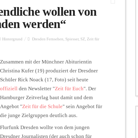
ndliche wollen von
nden werden“
Hintergrund
Dresden Fernsehen
,
Spiesser
,
SZ
,
Zeit für
Zusammen mit der Münchner Abiturientin
Christina Kufer (19) produziert der Dresdner
Schüler Rick Noack (17, Foto) seit heute
offiziell
den Newsletter "
Zeit für Euch
". Der
Hamburger Zeitverlag baut damit und dem
Angebot "
Zeit für die Schule
" sein Angebot für
die junge Zielgruppen deutlich aus.
Flurfunk Dresden wollte von dem jungen
Dresdner Journalisten (der auch schon für