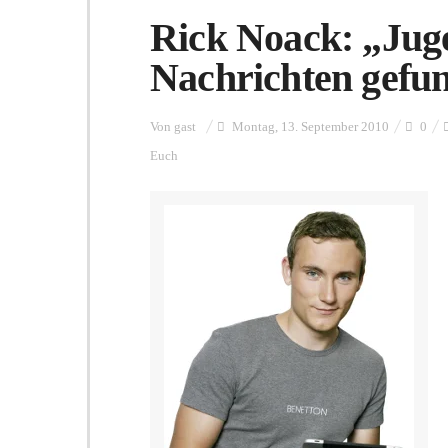
Rick Noack: „Juge
Nachrichten gefu
Von
gast
Montag, 13. September 2010
0
Euch