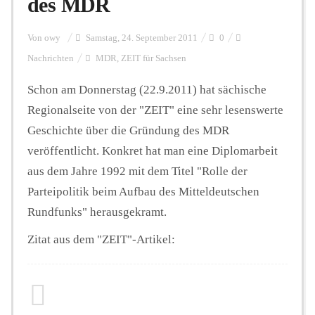
des MDR
Personalien
Von
owy
Samstag, 24. September 2011
0
Nachrichten
MDR
,
ZEIT für Sachsen
Hintergrund
Schon am Donnerstag (22.9.2011) hat sächische
Regionalseite von der "ZEIT" eine sehr lesenswerte
Geschichte über die Gründung des MDR
FUNKTURM-Beiträge
veröffentlicht. Konkret hat man eine Diplomarbeit
aus dem Jahre 1992 mit dem Titel "Rolle der
Parteipolitik beim Aufbau des Mitteldeutschen
Podcast
Rundfunks" herausgekramt.
Zitat aus dem "ZEIT"-Artikel:
Seminare
Unterstützen