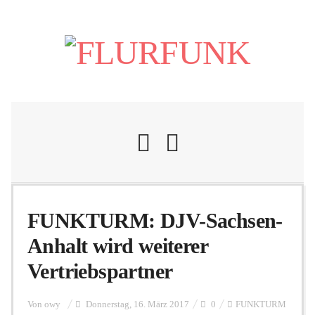
Nachrichten
FUNKTURM: DJV-Sachsen-
Anhalt wird weiterer
Flurschelte
Vertriebspartner
Personalien
Von
owy
Donnerstag, 16. März 2017
0
FUNKTURM