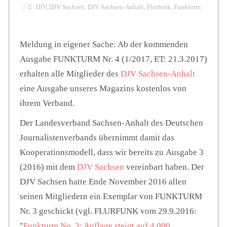
DJV
,
DJV Sachsen
,
DJV Sachsen-Anhalt
,
Flurfunk
,
Funkturm
Hintergrund
Meldung in eigener Sache: Ab der kommenden
Ausgabe FUNKTURM Nr. 4 (1/2017, ET: 21.3.2017)
FUNKTURM-Beiträge
erhalten alle Mitglieder des
DJV Sachsen-Anhalt
eine Ausgabe unseres Magazins kostenlos von
ihrem Verband.
Podcast
Der Landesverband Sachsen-Anhalt des Deutschen
Journalistenverbands übernimmt damit das
Seminare
Kooperationsmodell, dass wir bereits zu Ausgabe 3
(2016) mit dem
DJV Sachsen
vereinbart haben. Der
Unterstützen
DJV Sachsen hatte Ende November 2016 allen
seinen Mitgliedern ein Exemplar von FUNKTURM
Nr. 3 geschickt (vgl. FLURFUNK vom 29.9.2016:
"
Funkturm No. 3: Auflage steigt auf 4.000