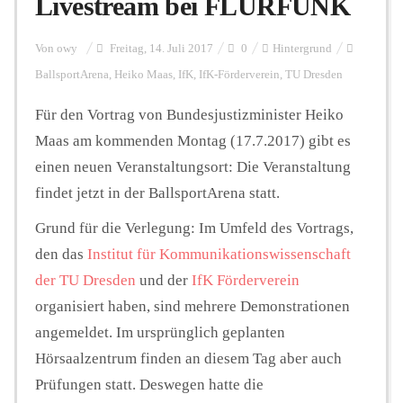
Livestream bei FLURFUNK
Personalien
Von
owy
Freitag, 14. Juli 2017
0
Hintergrund
BallsportArena
,
Heiko Maas
,
IfK
,
IfK-Förderverein
,
TU Dresden
Hintergrund
Für den Vortrag von Bundesjustizminister Heiko
Maas am kommenden Montag (17.7.2017) gibt es
einen neuen Veranstaltungsort: Die Veranstaltung
FUNKTURM-Beiträge
findet jetzt in der BallsportArena statt.
Grund für die Verlegung: Im Umfeld des Vortrags,
Podcast
den das
Institut für Kommunikationswissenschaft
der TU Dresden
und der
IfK Förderverein
organisiert haben, sind mehrere Demonstrationen
Seminare
angemeldet. Im ursprünglich geplanten
Hörsaalzentrum finden an diesem Tag aber auch
Unterstützen
Prüfungen statt. Deswegen hatte die