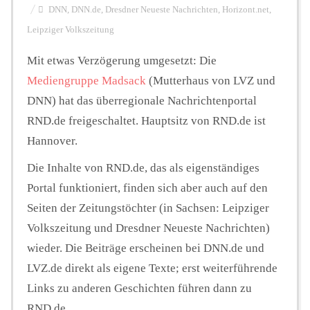
DNN
,
DNN.de
,
Dresdner Neueste Nachrichten
,
Horizont.net
,
Leipziger Volkszeitung
Hintergrund
Mit etwas Verzögerung umgesetzt: Die
Mediengruppe Madsack
(Mutterhaus von LVZ und
FUNKTURM-Beiträge
DNN) hat das überregionale Nachrichtenportal
RND.de freigeschaltet. Hauptsitz von RND.de ist
Hannover.
Podcast
Die Inhalte von RND.de, das als eigenständiges
Portal funktioniert, finden sich aber auch auf den
Seminare
Seiten der Zeitungstöchter (in Sachsen: Leipziger
Volkszeitung und Dresdner Neueste Nachrichten)
Unterstützen
wieder. Die Beiträge erscheinen bei DNN.de und
LVZ.de direkt als eigene Texte; erst weiterführende
Links zu anderen Geschichten führen dann zu
RND.de.