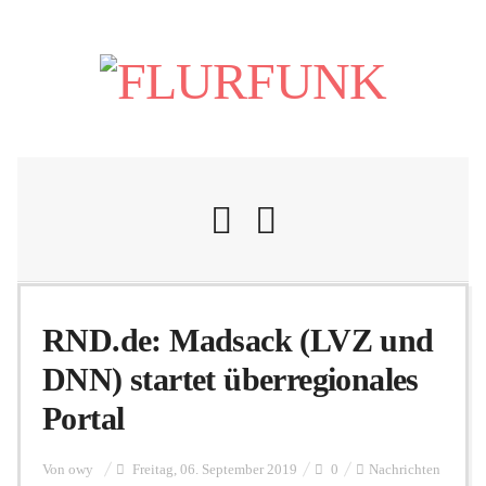
Nachrichten
RND.de: Madsack (LVZ und
DNN) startet überregionales
Flurschelte
Portal
Personalien
Von
owy
Freitag, 06. September 2019
0
Nachrichten