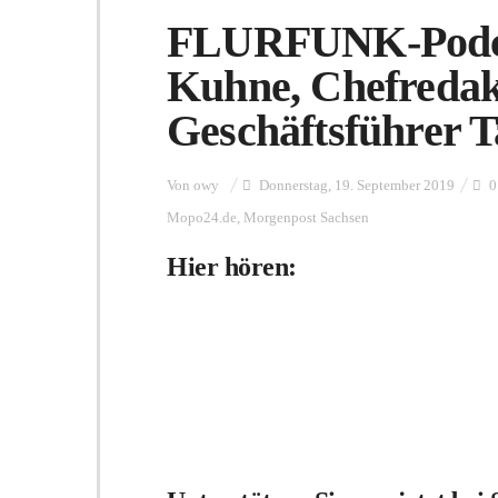
FLURFUNK-Podca
Kuhne, Chefredak
Geschäftsführer T
Von
owy
Donnerstag, 19. September 2019
0
Mopo24.de
,
Morgenpost Sachsen
Hier hören: