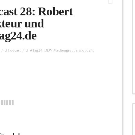
st 28: Robert
teur und
ag24.de
Podcast
#Tag24
,
DDV Mediengruppe
,
mopo24
,