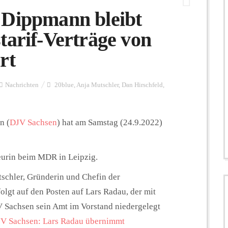
 Dippmann bleibt
tarif-Verträge von
rt
Nachrichten
20blue
,
Anja Mutschler
,
Dan Hirschfeld
,
n (
DJV Sachsen
) hat am Samstag (24.9.2022)
eurin beim MDR in Leipzig.
tschler, Gründerin und Chefin der
olgt auf den Posten auf Lars Radau, der mit
 Sachsen sein Amt im Vorstand niedergelegt
V Sachsen: Lars Radau übernimmt