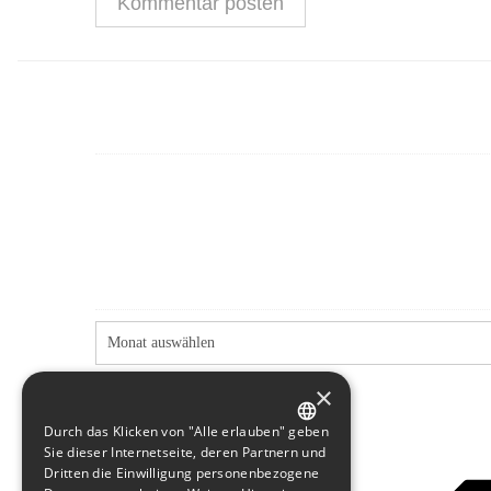
×
Durch das Klicken von "Alle erlauben" geben
GERMAN
Sie dieser Internetseite, deren Partnern und
Dritten die Einwilligung personenbezogene
ENGLISH