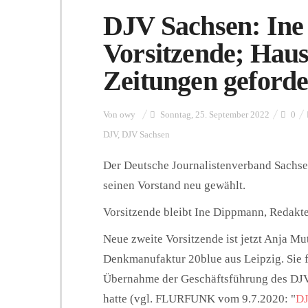
DJV Sachsen: Ine
Vorsitzende; Haus
Zeitungen geforde
Von
owy
Sonntag, 25. September 2022
0
DJV
,
DJV Sachsen
Der Deutsche Journalistenverband Sachse
seinen Vorstand neu gewählt.
Vorsitzende bleibt Ine Dippmann, Redakt
Neue zweite Vorsitzende ist jetzt Anja Mu
Denkmanufaktur 20blue aus Leipzig. Sie f
Übernahme der Geschäftsführung des DJV
hatte (vgl. FLURFUNK vom 9.7.2020: "
DJ