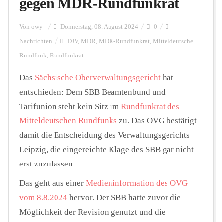
gegen MDR-Rundfunkrat
Personalien
Von
owy
Donnerstag, 08. August 2024
0
Nachrichten
DJV
,
MDR
,
MDR-Rundfunkrat
,
Mitteldeutsche
Rundfunk
,
Rundfunkrat
Hintergrund
Das
Sächsische Oberverwaltungsgericht
hat
entschieden: Dem SBB Beamtenbund und
FUNKTURM-Beiträge
Tarifunion steht kein Sitz im
Rundfunkrat des
Mitteldeutschen Rundfunks
zu. Das OVG bestätigt
damit die Entscheidung des Verwaltungsgerichts
Podcast
Leipzig, die eingereichte Klage des SBB gar nicht
erst zuzulassen.
Seminare
Das geht aus einer
Medieninformation des OVG
vom 8.8.2024
hervor. Der SBB hatte zuvor die
Unterstützen
Möglichkeit der Revision genutzt und die