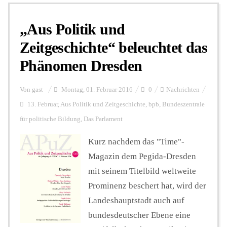
„Aus Politik und
Personalien
Zeitgeschichte“ beleuchtet das
Phänomen Dresden
Hintergrund
Von
gast
Montag, 01. Februar 2016
0
Nachrichten
FUNKTURM-Beiträge
13. Februar
,
Aus Politik und Zeitgeschichte
,
bpb
,
Bundeszentrale
für politische Bildung
,
Das Parlament
Kurz nachdem das "Time"-
Podcast
Magazin dem Pegida-Dresden
mit seinem Titelbild weltweite
Seminare
Prominenz beschert hat, wird der
Landeshauptstadt auch auf
Unterstützen
bundesdeutscher Ebene eine