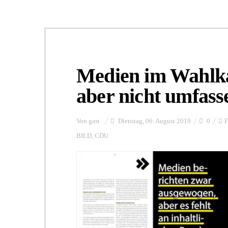
Medien im Wahlk
aber nicht umfass
Von
gast
Dienstag, 06. August 2019
0
BILD
,
CDU