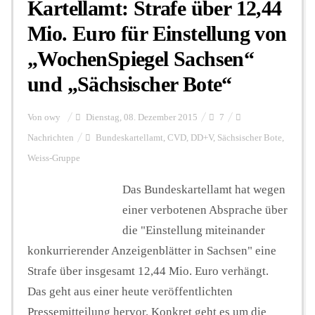
Kartellamt: Strafe über 12,44
Mio. Euro für Einstellung von
„WochenSpiegel Sachsen“
und „Sächsischer Bote“
Von
owy
Dienstag, 08. Dezember 2015
7
Nachrichten
Bundeskartellamt
,
CVD
,
DD+V
,
Sächsischer Bote
,
Weiss-Gruppe
Das Bundeskartellamt hat wegen
einer verbotenen Absprache über
die "Einstellung miteinander
konkurrierender Anzeigenblätter in Sachsen" eine
Strafe über insgesamt 12,44 Mio. Euro verhängt.
Das geht aus einer heute veröffentlichten
Pressemitteilung hervor. Konkret geht es um die