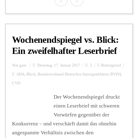
Wochenendspiegel vs. Blick:
Ein zweifelhafter Leserbrief
Von
gast
Dienstag, 17. Januar 2017
2
Hintergrund
ADA
,
Blick
,
Bundesverband Deutscher Anzeigenblätter
,
BVDA
,
CVD
Der Wochenendspiegel druckt
einen Leserbrief mit schweren
Vorwürfen gegenüber der
Konkurrenz – und verschärft damit das ohnehin
angespannte Verhältnis zwischen den