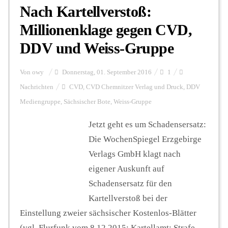
Nach Kartellverstoß:
Millionenklage gegen CVD,
DDV und Weiss-Gruppe
Von
owy
Donnerstag, 01. September 2016
1
Nachrichten
CVD
,
CVD Chemnitzer Verlag und Druck
,
DDV
Mediengruppe
,
Sächsischer Bote
,
Weiss-Gruppe
Jetzt geht es um Schadensersatz:
Die WochenSpiegel Erzgebirge
Verlags GmbH klagt nach
eigener Auskunft auf
Schadensersatz für den
Kartellverstoß bei der
Einstellung zweier sächsischer Kostenlos-Blätter
(vgl. Flurfunk vom 8.12.2015: Kartellamt: Strafe