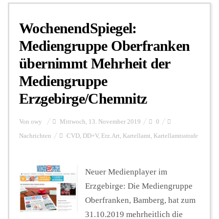
WochenendSpiegel:
Personalien
Mediengruppe Oberfranken
übernimmt Mehrheit der
Hintergrund
Mediengruppe
Erzgebirge/Chemnitz
FUNKTURM-Beiträge
Von
owy
Mittwoch, 13. November 2019
0
Podcast
Nachrichten
CVD
,
DD+V
,
Erz.Art
,
Kartellamt
,
Kartellamtsstrafe
Neuer Medienplayer im
Seminare
Erzgebirge: Die Mediengruppe
Oberfranken, Bamberg, hat zum
Unterstützen
31.10.2019 mehrheitlich die