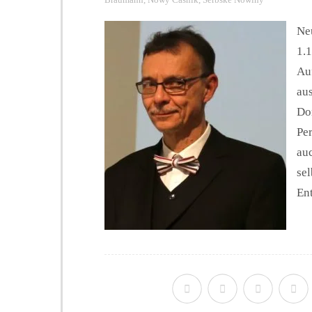
Ne
1.
Au
aus
Do
Per
auc
sel
Ent