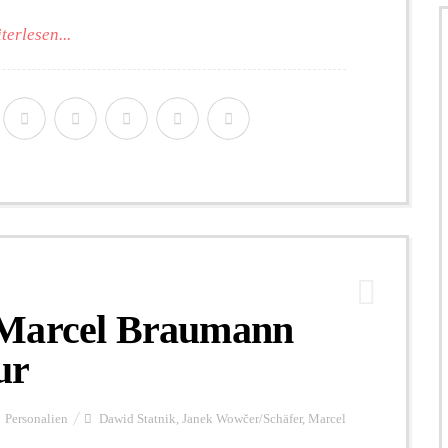
terlesen...
 Marcel Braumann
ur
Personalien
Dawid Statnik
,
Janek Wowčer/Schäfer
,
Marcel