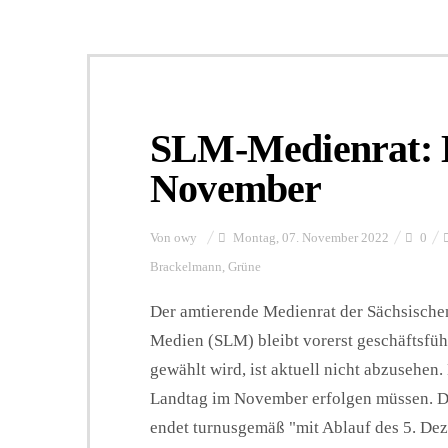
SLM-Medienrat: 
November
Von
owy
Montag, 07. November 2022
0
Brackelmann
,
Grüne
Der amtierende Medienrat der Sächsische
Medien (SLM) bleibt vorerst geschäftsf
gewählt wird, ist aktuell nicht abzusehen
Landtag im November erfolgen müssen. D
endet turnusgemäß "mit Ablauf des 5. Deze