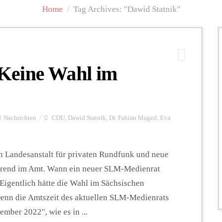
Home
/
Tag Archives: "Dawid Statnik"
Keine Wahl im
Nachrichten
CDU
,
Dawid Statnik
,
Dr. Fabian Magerl
,
Eva
n Landesanstalt für privaten Rundfunk und neue
ührend im Amt. Wann ein neuer SLM-Medienrat
. Eigentlich hätte die Wahl im Sächsischen
enn die Amtszeit des aktuellen SLM-Medienrats
mber 2022", wie es in ...