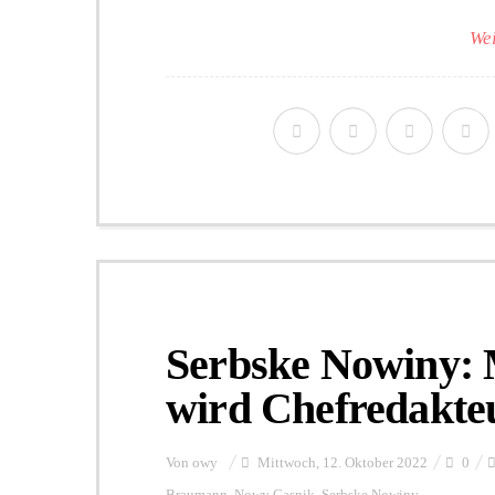
Wei
Serbske Nowiny:
wird Chefredakte
Von
owy
Mittwoch, 12. Oktober 2022
0
Braumann
,
Nowy Casnik
,
Serbske Nowiny