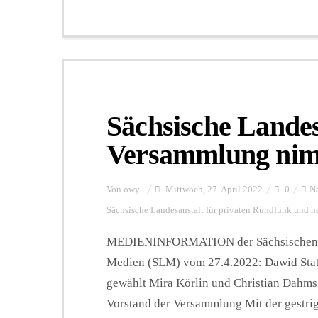
Sächsische Lande
Versammlung nimm
Von
owy
Mittwoch, 27. April 2022
0
Na
Sächsische Landesanstalt für privaten Rundfunk und 
MEDIENINFORMATION der Sächsischen La
Medien (SLM) vom 27.4.2022: Dawid Stat
gewählt Mira Körlin und Christian Dahms 
Vorstand der Versammlung Mit der gestrig