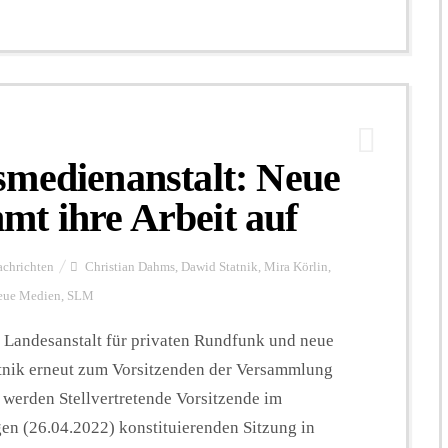
smedienanstalt: Neue
t ihre Arbeit auf
chrichten
Christian Dahms
,
Dawid Statnik
,
Mira Körlin
,
neue Medien
,
SLM
ndesanstalt für privaten Rundfunk und neue
nik erneut zum Vorsitzenden der Versammlung
werden Stellvertretende Vorsitzende im
en (26.04.2022) konstituierenden Sitzung in