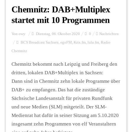
Chemnitz: DAB+Multiplex
startet mit 10 Programmen
Von
owy
Dienstag, 06. Oktober 2020
0
Nachrichten
BCS Broadcast Sachsen
,
egoFM
,
Krix.fm
,
lulu.fm
,
Radio
Chemnitz
Chemnitz bekommt nach Leipzig und Freiberg den
dritten, lokalen DAB+Multiplex in Sachsen:
Dann sind in Chemnitz zehn lokale Programme über
DAB+ zu empfangen. Das hat die zuständige
Sächsische Landesanstalt für privaten Rundfunk
und neue Medien (SLM) mitgeteilt. Der SLM-
Medienrat hat dafür in seiner Sitzung am 5.10.2020
insgesamt zehn Programmen von elf Veranstaltern