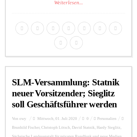
Weiterlesen...
SLM-Versammlung: Statnik
neuer Vorsitzender; Sieglitz
soll Geschäftsführer werden
Von
owy
Mittwoch, 01. Juli 2020
0
Personalien
Brunhild Fischer
,
Christoph Lötsch
,
David Statnik
,
Hardy Sieglitz
,
Sächsische Landesanstalt für privaten Rundfunk und neue Medien