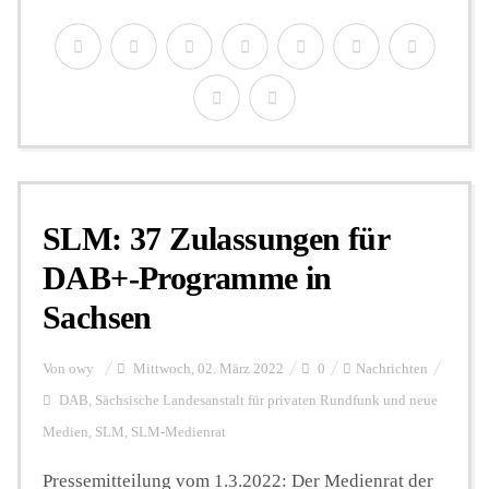
SLM: 37 Zulassungen für
DAB+-Programme in
Sachsen
Von
owy
Mittwoch, 02. März 2022
0
Nachrichten
DAB
,
Sächsische Landesanstalt für privaten Rundfunk und neue
Medien
,
SLM
,
SLM-Medienrat
Pressemitteilung vom 1.3.2022: Der Medienrat der