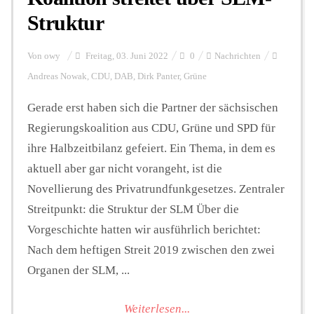
Struktur
Von
owy
Freitag, 03. Juni 2022
0
Nachrichten
Andreas Nowak
,
CDU
,
DAB
,
Dirk Panter
,
Grüne
Gerade erst haben sich die Partner der sächsischen
Regierungskoalition aus CDU, Grüne und SPD für
ihre Halbzeitbilanz gefeiert. Ein Thema, in dem es
aktuell aber gar nicht vorangeht, ist die
Novellierung des Privatrundfunkgesetzes. Zentraler
Streitpunkt: die Struktur der SLM Über die
Vorgeschichte hatten wir ausführlich berichtet:
Nach dem heftigen Streit 2019 zwischen den zwei
Organen der SLM, ...
Weiterlesen...