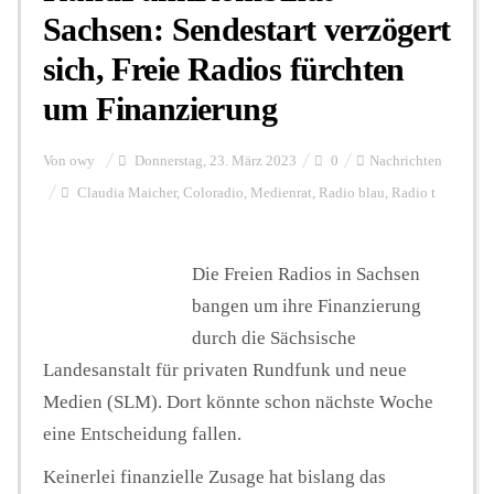
Sachsen: Sendestart verzögert
sich, Freie Radios fürchten
um Finanzierung
Von
owy
Donnerstag, 23. März 2023
0
Nachrichten
Claudia Maicher
,
Coloradio
,
Medienrat
,
Radio blau
,
Radio t
Die Freien Radios in Sachsen
bangen um ihre Finanzierung
durch die Sächsische
Landesanstalt für privaten Rundfunk und neue
Medien (SLM). Dort könnte schon nächste Woche
eine Entscheidung fallen.
Keinerlei finanzielle Zusage hat bislang das