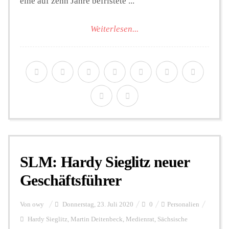
eine auf zehn Jahre befristete ...
Weiterlesen...
SLM: Hardy Sieglitz neuer
Geschäftsführer
Von
owy
Donnerstag, 23. Juli 2020
0
Personalien
Hardy Sieglitz
,
Martin Deitenbeck
,
Medienrat
,
Sächsische