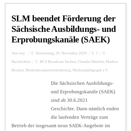
SLM beendet Förderung der
Sächsische Ausbildungs- und
Erprobungskanäle (SAEK)
Von
owy
Donnerstag, 26. November 2020
1
Nachrichten
BCS Broadcast Sachen
,
Claudia Maicher
,
Markus
Heinker
,
Medienkompetenzförderung
,
Medienpädagogik e.V.
Die Sächsischen Ausbildungs-
und Erprobungskanäle (SAEK)
sind ab 30.6.2021
Geschichte. Dann nämlich enden
die laufenden Verträge zum
Betrieb der insgesamt neun SAEK-Angebote im