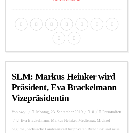
SLM: Markus Heinker wird
Präsident, Eva Brackelmann
Vizepräsidentin
Von
owy
Montag, 23. September 2019
0
Personalien
Eva Brackelmann
,
Markus Heinker
,
Medienrat
,
Michael
Sagurna
,
Sächsische Landesanstalt für privaten Rundfunk und neue