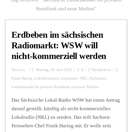
Rundfunk und neue Medien"
Personalien
Erdbeben im sächsischen
Hintergrund
Radiomarkt: WSW will
nicht-kommerziell werden
FUNKTURM-Beiträge
Von
owy
Montag, 26. Juni 2023
9
Nachrichten
Frank Haring
,
Lokalfernsehen
,
Lokalradio
,
NKL
,
Sächsische
Podcast
Landesanstalt für privaten Rundfunk und neue Medien
Das Sächsische Lokal-Radio WSW hat einen Antrag
Seminare
darauf gestellt, künftig als nicht-kommerzielles
Lokalradio (NKL) zu senden. Das teilt Sachsen-
Unterstützen
Fernsehen-Chef Frank Haring mit. Er wolle sein