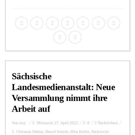
Sächsische
Landesmedienanstalt: Neue
Versammlung nimmt ihre
Arbeit auf
Von
owy
Mittwoch, 27. April 2022
0
Nachrichten
Christian Dahms
,
Dawid Statnik
,
Mira Körlin
,
Sächsische