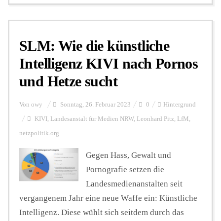
SLM: Wie die künstliche
Intelligenz KIVI nach Pornos
und Hetze sucht
Von
owy
Sonntag, 26. Februar 2023
0
Hintergrund
KIVI
,
Landesanstalt für Medien NRW
,
Leonhard Pitz
,
LfM
,
netzpolitik.org
Gegen Hass, Gewalt und
Pornografie setzen die
Landesmedienanstalten seit
vergangenem Jahr eine neue Waffe ein: Künstliche
Intelligenz. Diese wühlt sich seitdem durch das