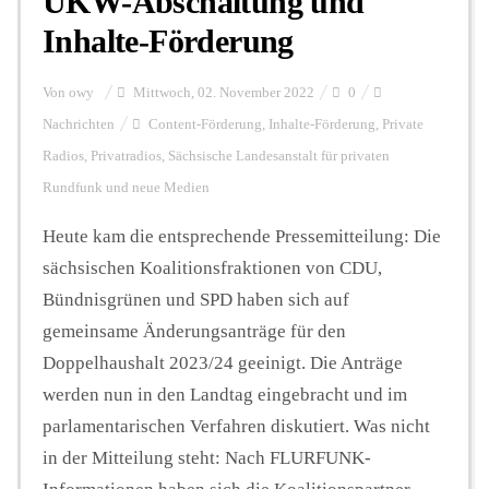
UKW-Abschaltung und
Inhalte-Förderung
Von
owy
Mittwoch, 02. November 2022
0
Nachrichten
Content-Förderung
,
Inhalte-Förderung
,
Private
Radios
,
Privatradios
,
Sächsische Landesanstalt für privaten
Rundfunk und neue Medien
Heute kam die entsprechende Pressemitteilung: Die
sächsischen Koalitionsfraktionen von CDU,
Bündnisgrünen und SPD haben sich auf
gemeinsame Änderungsanträge für den
Doppelhaushalt 2023/24 geeinigt. Die Anträge
werden nun in den Landtag eingebracht und im
parlamentarischen Verfahren diskutiert. Was nicht
in der Mitteilung steht: Nach FLURFUNK-