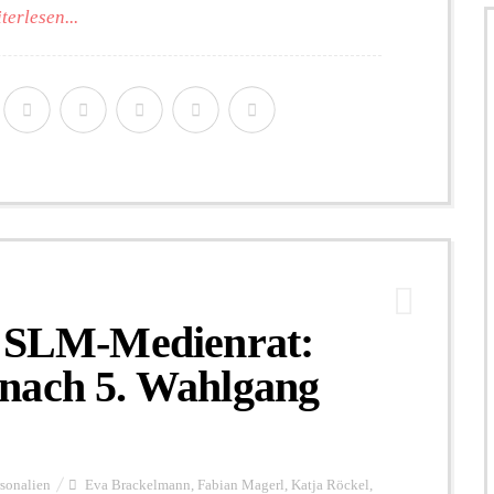
terlesen...
r SLM-Medienrat:
nach 5. Wahlgang
rsonalien
Eva Brackelmann
,
Fabian Magerl
,
Katja Röckel
,