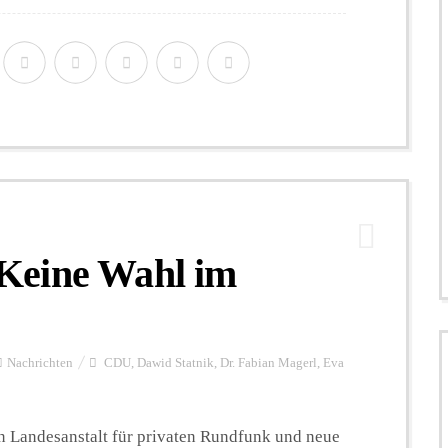
Keine Wahl im
Nachrichten
CDU
,
Dawid Statnik
,
Dr. Fabian Magerl
,
Eva
n Landesanstalt für privaten Rundfunk und neue