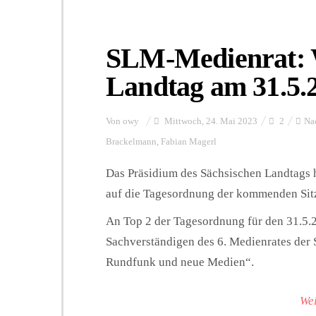
SLM-Medienrat: 
Landtag am 31.5.
Von
owy
Mittwoch, 24. Mai 2023
2
Na
Brackelmann
,
Fabian Magerl
Das Präsidium des Sächsischen Landtags 
auf die Tagesordnung der kommenden Sitz
An Top 2 der Tagesordnung für den 31.5.2
Sachverständigen des 6. Medienrates der 
Rundfunk und neue Medien“.
Wei