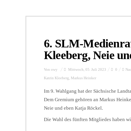
6. SLM-Medienrat
Kleeberg, Neie un
Von
owy
Mittwoch, 05. Juli 2023
0
Nac
Katrin Kleeberg
,
Markus Heinker
Im 9. Wahlgang hat der Sächsische Landt
Dem Gremium gehören an Markus Heinker,
Neie und eben Katja Röckel.
Die Wahl des fünften Mitgliedes haben wir