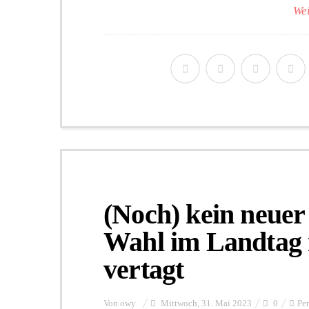
Wei
(Noch) kein neue
Wahl im Landtag 
vertagt
Von
owy
Mittwoch, 31. Mai 2023
0
Pe