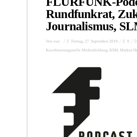
FLURFUNK-Podca
Rundfunkrat, Zuk
Journalismus, S
Von
owy
Freitag, 27. September 2019
0
Koordinierungsstelle Medienbildung
,
KSM
,
Markus He