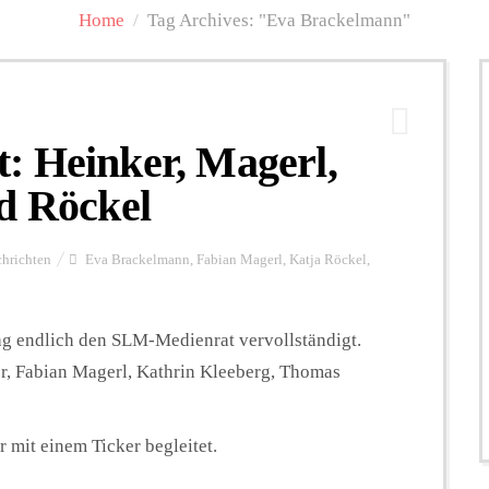
Home
/
Tag Archives: "Eva Brackelmann"
: Heinker, Magerl,
d Röckel
hrichten
Eva Brackelmann
,
Fabian Magerl
,
Katja Röckel
,
ag endlich den SLM-Medienrat vervollständigt.
 Fabian Magerl, Kathrin Kleeberg, Thomas
 mit einem Ticker begleitet.