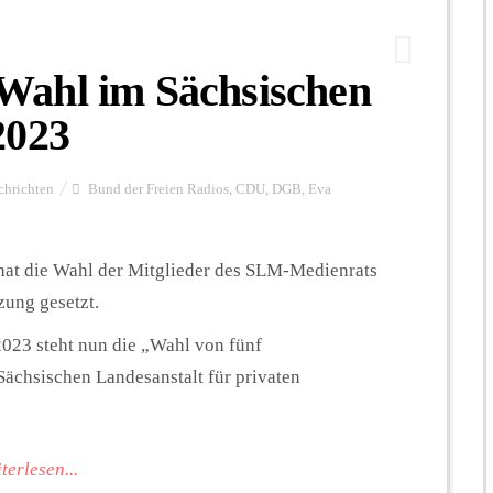
Wahl im Sächsischen
2023
chrichten
Bund der Freien Radios
,
CDU
,
DGB
,
Eva
hat die Wahl der Mitglieder des SLM-Medienrats
ung gesetzt.
023 steht nun die „Wahl von fünf
Sächsischen Landesanstalt für privaten
terlesen...