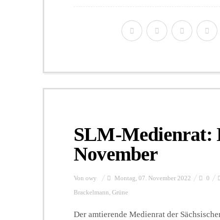
SLM-Medienrat: 
November
Von
owy
Montag, 07. November 2022
0
Brackelmann
,
Grüne
Der amtierende Medienrat der Sächsische