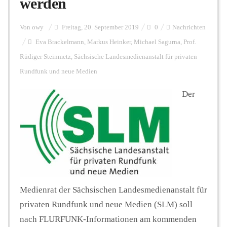
werden
Personalien
Von
owy
Freitag, 20. September 2019
0
Nachrichten
Eva Brackelmann
,
Markus Heinker
,
Michael Sagurna
,
Prof.
Rüdiger Steinmetz
,
Sächsische Landesmedienanstalt für privaten
Hintergrund
Rundfunk und neue Medien
Der
FUNKTURM-Beiträge
Podcast
Seminare
Medienrat der Sächsischen Landesmedienanstalt für
privaten Rundfunk und neue Medien (SLM) soll
Unterstützen
nach FLURFUNK-Informationen am kommenden