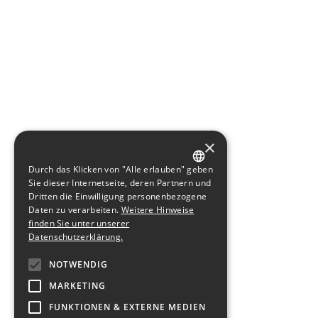
×
Durch das Klicken von "Alle erlauben" geben
GERMAN
Sie dieser Internetseite, deren Partnern und
Dritten die Einwilligung personenbezogene
ENGLISH
Daten zu verarbeiten.
Weitere Hinweise
finden Sie unter unserer
Datenschutzerklärung.
NOTWENDIG
MARKETING
FUNKTIONEN & EXTERNE MEDIEN