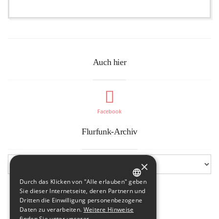
Auch hier
Facebook
Flurfunk-Archiv
×
Durch das Klicken von "Alle erlauben" geben
GERMAN
Sie dieser Internetseite, deren Partnern und
Dritten die Einwilligung personenbezogene
ENGLISH
Daten zu verarbeiten.
Weitere Hinweise
finden Sie unter unserer