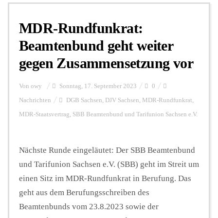
MDR-Rundfunkrat:
Personalien
Beamtenbund geht weiter
gegen Zusammensetzung vor
Hintergrund
Von
owy
Sonntag, 17. September 2023
0
FUNKTURM-Beiträge
Nachrichten
DGB Sachsen
,
DJV Sachsen
,
MDR-Rundfunkrat
,
MDR-Staatsvertrag
,
SBB Beamtenbund und Tarifunion Sachsen e.V.
Podcast
Nächste Runde eingeläutet: Der SBB Beamtenbund
und Tarifunion Sachsen e.V. (SBB) geht im Streit um
Seminare
einen Sitz im MDR-Rundfunkrat in Berufung. Das
geht aus dem Berufungsschreiben des
Unterstützen
Beamtenbunds vom 23.8.2023 sowie der