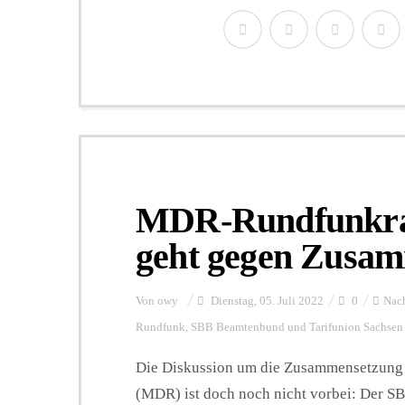
MDR-Rundfunkra
geht gegen Zusam
Von
owy
Dienstag, 05. Juli 2022
0
Nach
Rundfunk
,
SBB Beamtenbund und Tarifunion Sachsen 
Die Diskussion um die Zusammensetzung 
(MDR) ist doch noch nicht vorbei: Der S