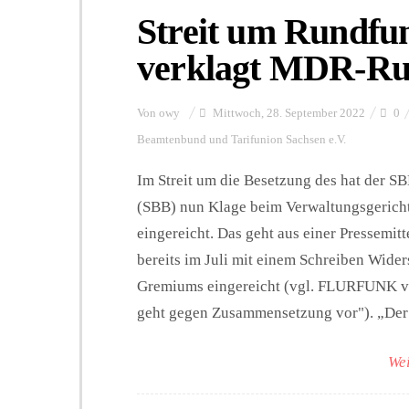
Streit um Rundfu
verklagt MDR-Ru
Von
owy
Mittwoch, 28. September 2022
0
Beamtenbund und Tarifunion Sachsen e.V.
Im Streit um die Besetzung des hat der 
(SBB) nun Klage beim Verwaltungsgeric
eingereicht. Das geht aus einer Pressemi
bereits im Juli mit einem Schreiben Wid
Gremiums eingereicht (vgl. FLURFUNK 
geht gegen Zusammensetzung vor"). „Der 
Wei