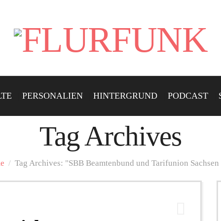
LTE
PERSONALIEN
HINTERGRUND
PODCAST
Tag Archives
e
/
Tag Archives: "SBB Beamtenbund und Tarifunion Sachsen 