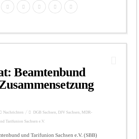
t: Beamtenbund
n Zusammensetzung
Nachrichten
DGB Sachsen
,
DJV Sachsen
,
MDR-
d Tarifunion Sachsen e.V.
tenbund und Tarifunion Sachsen e.V. (SBB)