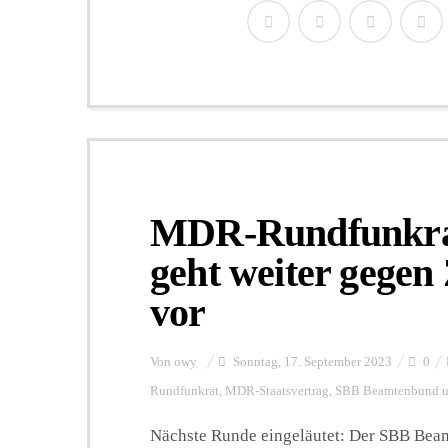
MDR-Rundfunkra
geht weiter gege
vor
Von
owy
Sonntag, 17. September 2023
0
Rundfunkrat
,
MDR-Staatsvertrag
,
SBB Beamtenbund un
Nächste Runde eingeläutet: Der SBB Beam