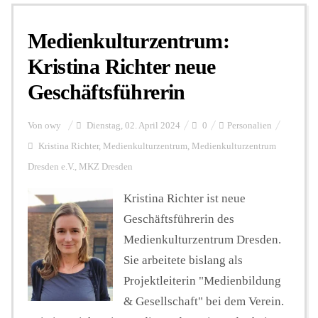
Medienkulturzentrum:
Personalien
Kristina Richter neue
Geschäftsführerin
Hintergrund
Von
owy
Dienstag, 02. April 2024
0
Personalien
FUNKTURM-Beiträge
Kristina Richter
,
Medienkulturzentrum
,
Medienkulturzentrum
Dresden e.V.
,
MKZ Dresden
Kristina Richter ist neue
Podcast
Geschäftsführerin des
Medienkulturzentrum Dresden.
Seminare
Sie arbeitete bislang als
Projektleiterin "Medienbildung
Unterstützen
& Gesellschaft" bei dem Verein.