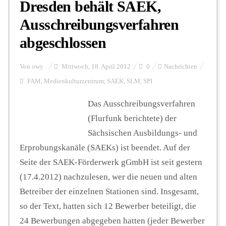
Dresden behält SAEK,
Ausschreibungsverfahren
abgeschlossen
Von
owy
Mittwoch, 18. April 2012
0
Nachrichten
FAM
,
Medienkulturzentrum
,
SAEK
,
SLM
,
SPI
Das Ausschreibungsverfahren
(Flurfunk berichtete) der
Sächsischen Ausbildungs- und
Erprobungskanäle (SAEKs) ist beendet. Auf der
Seite der SAEK-Förderwerk gGmbH ist seit gestern
(17.4.2012) nachzulesen, wer die neuen und alten
Betreiber der einzelnen Stationen sind. Insgesamt,
so der Text, hatten sich 12 Bewerber beteiligt, die
24 Bewerbungen abgegeben hatten (jeder Bewerber