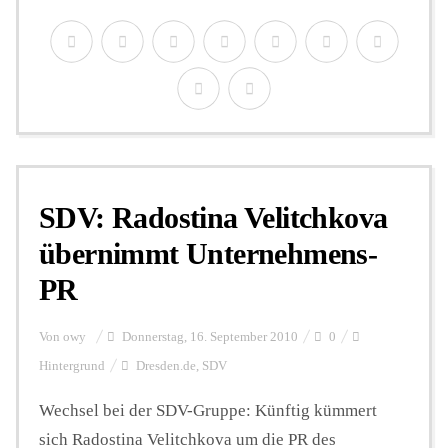
SDV: Radostina Velitchkova
übernimmt Unternehmens-
PR
Von
owy
Donnerstag, 16. September 2010
0
Hintergrund
Dresden.de
,
SDV
Wechsel bei der SDV-Gruppe: Künftig kümmert
sich Radostina Velitchkova um die PR des