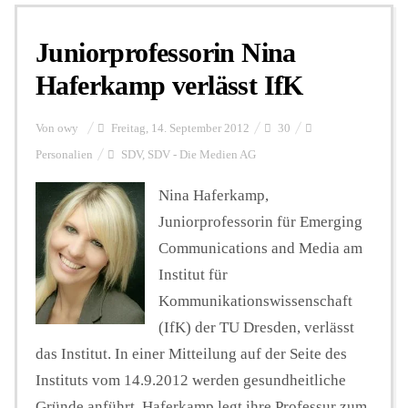
Juniorprofessorin Nina
Personalien
Haferkamp verlässt IfK
Hintergrund
Von
owy
Freitag, 14. September 2012
30
Personalien
SDV
,
SDV - Die Medien AG
FUNKTURM-Beiträge
Nina Haferkamp,
Juniorprofessorin für Emerging
Communications and Media am
Podcast
Institut für
Kommunikationswissenschaft
Seminare
(IfK) der TU Dresden, verlässt
das Institut. In einer Mitteilung auf der Seite des
Instituts vom 14.9.2012 werden gesundheitliche
Unterstützen
Gründe anführt. Haferkamp legt ihre Professur zum