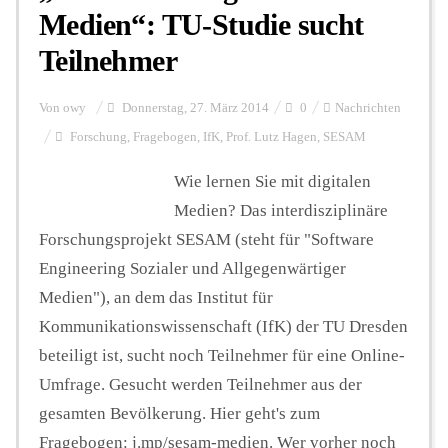
Medien“: TU-Studie sucht
Teilnehmer
Von
owy
Donnerstag, 27. März 2014
0
Nachrichten
Forschung
,
Fragebogen
,
IfK
,
Prof. Lutz Hagen
,
SESAM
Wie lernen Sie mit digitalen
Medien? Das interdisziplinäre
Forschungsprojekt SESAM (steht für "Software
Engineering Sozialer und Allgegenwärtiger
Medien"), an dem das Institut für
Kommunikationswissenschaft (IfK) der TU Dresden
beteiligt ist, sucht noch Teilnehmer für eine Online-
Umfrage. Gesucht werden Teilnehmer aus der
gesamten Bevölkerung. Hier geht's zum
Fragebogen: j.mp/sesam-medien. Wer vorher noch