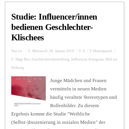
Studie: Influencer/innen
Personalien
bedienen Geschlechter-
Klischees
Hintergrund
Von
irs
Mittwoch, 30. Januar 2019
0
Hintergrund
FUNKTURM-Beiträge
Dagi Bee
,
Geschlechterdarstellung
,
Influencer
,
Instagram
,
MaLisa
Stiftung
Junge Mädchen und Frauen
Podcast
vermitteln in neuen Medien
häufig veraltete Stereotypen und
Seminare
Rollenbilder. Zu diesem
Ergebnis kommt die Studie "Weibliche
Unterstützen
(Selbst-)Inszenierung in sozialen Medien" der