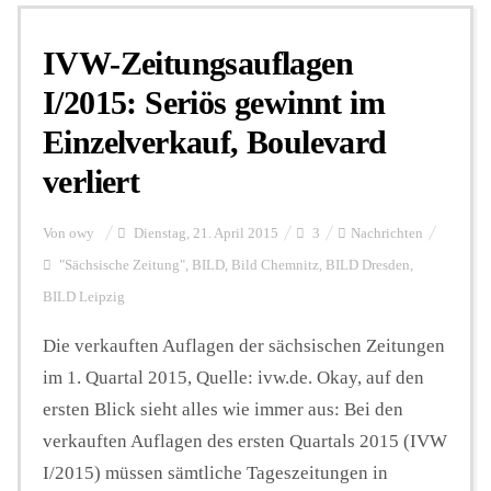
IVW-Zeitungsauflagen
Personalien
I/2015: Seriös gewinnt im
Einzelverkauf, Boulevard
Hintergrund
verliert
FUNKTURM-Beiträge
Von
owy
Dienstag, 21. April 2015
3
Nachrichten
"Sächsische Zeitung"
,
BILD
,
Bild Chemnitz
,
BILD Dresden
,
BILD Leipzig
Podcast
Die verkauften Auflagen der sächsischen Zeitungen
im 1. Quartal 2015, Quelle: ivw.de. Okay, auf den
Seminare
ersten Blick sieht alles wie immer aus: Bei den
verkauften Auflagen des ersten Quartals 2015 (IVW
Unterstützen
I/2015) müssen sämtliche Tageszeitungen in