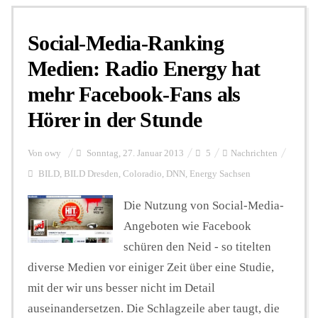
Social-Media-Ranking
Medien: Radio Energy hat
mehr Facebook-Fans als
Hörer in der Stunde
Von
owy
Sonntag, 27. Januar 2013
5
Nachrichten
BILD
,
BILD Dresden
,
Coloradio
,
DNN
,
Energy Sachsen
Die Nutzung von Social-Media-
Angeboten wie Facebook
schüren den Neid - so titelten
diverse Medien vor einiger Zeit über eine Studie,
mit der wir uns besser nicht im Detail
auseinandersetzen. Die Schlagzeile aber taugt, die