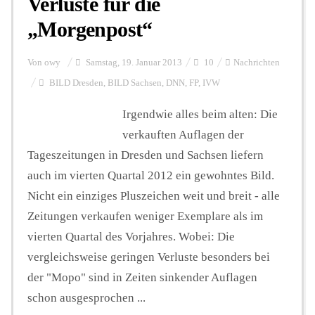
Verluste für die
„Morgenpost“
Von
owy
Samstag, 19. Januar 2013
10
Nachrichten
BILD Dresden
,
BILD Sachsen
,
DNN
,
FP
,
IVW
Irgendwie alles beim alten: Die
verkauften Auflagen der
Tageszeitungen in Dresden und Sachsen liefern
auch im vierten Quartal 2012 ein gewohntes Bild.
Nicht ein einziges Pluszeichen weit und breit - alle
Zeitungen verkaufen weniger Exemplare als im
vierten Quartal des Vorjahres. Wobei: Die
vergleichsweise geringen Verluste besonders bei
der "Mopo" sind in Zeiten sinkender Auflagen
schon ausgesprochen ...