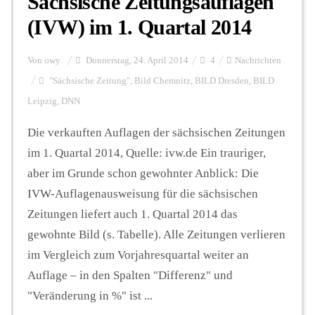
Sächsische Zeitungsauflagen
(IVW) im 1. Quartal 2014
Von
owy
Donnerstag, 24. April 2014
4
Nachrichten
"Sächsische Zeitung"
,
Bild Chemnitz
,
BILD Dresden
,
BILD
Leipzig
,
DNN
Die verkauften Auflagen der sächsischen Zeitungen
im 1. Quartal 2014, Quelle: ivw.de Ein trauriger,
aber im Grunde schon gewohnter Anblick: Die
IVW-Auflagenausweisung für die sächsischen
Zeitungen liefert auch 1. Quartal 2014 das
gewohnte Bild (s. Tabelle). Alle Zeitungen verlieren
im Vergleich zum Vorjahresquartal weiter an
Auflage – in den Spalten "Differenz" und
"Veränderung in %" ist ...