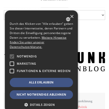
×
Durch das Klicken von "Alle erlauben" geben
GERMAN
Sie dieser Internetseite, deren Partnern und
Dritten die Einwilligung personenbezogene
ENGLISH
Daten zu verarbeiten.
Weitere Hinweise
finden Sie unter unserer
Datenschutzerklärung.
NOTWENDIG
MARKETING
FUNKTIONEN & EXTERNE MEDIEN
ALLE ERLAUBEN
NICHT NOTWENDIGE ABLEHNEN
STAWOWY
#BSEN
Impressum
Datenschutzerklärung
DETAILS ZEIGEN
©
STAWOWY - Kommunikation, Medien, Politik