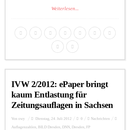
Weiterlesen...
IVW 2/2012: ePaper bringt
kaum Entlastung für
Zeitungsauflagen in Sachsen
Von
owy
Dienstag, 24. Juli 2012
0
Nachrichten
Auflagenzahlen
,
BILD Dresden
,
DNN
,
Dresden
,
FP