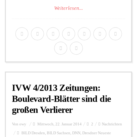
Weiterlesen...
IVW 4/2013 Zeitungen:
Boulevard-Blätter sind die
großen Verlierer
Von
owy
Mittwoch, 22. Januar 2014
2
Nachrichten
BILD Dresden
,
BILD Sachsen
,
DNN
,
Dresdner Neueste