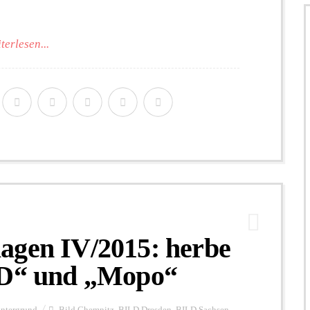
terlesen...
agen IV/2015: herbe
LD“ und „Mopo“
ntergrund
Bild Chemnitz
,
BILD Dresden
,
BILD Sachsen
,