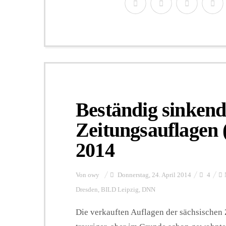
Beständig sinkend
Zeitungsauflagen 
2014
Von
owy
Donnerstag, 24. April 2014
4
Dresden
,
BILD Leipzig
,
DNN
Die verkauften Auflagen der sächsischen 