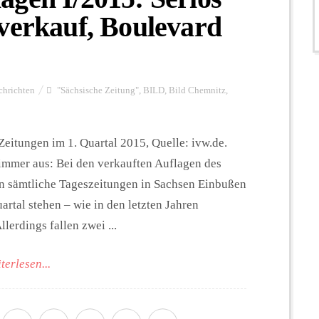
verkauf, Boulevard
chrichten
"Sächsische Zeitung"
,
BILD
,
Bild Chemnitz
,
eitungen im 1. Quartal 2015, Quelle: ivw.de.
e immer aus: Bei den verkauften Auflagen des
n sämtliche Tageszeitungen in Sachsen Einbußen
rtal stehen – wie in den letzten Jahren
lerdings fallen zwei ...
terlesen...