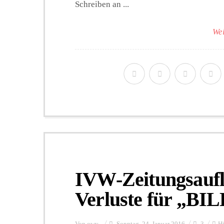
Schreiben an ...
Wei
IVW-Zeitungsaufl
Verluste für „BI
Von
owy
Sonntag, 24. Januar 2016
3
Hi