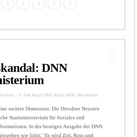
skandal: DNN
nisterium
hrichten
Dirk Birgel
,
DNN
,
Klage
,
MDR
,
Weinskandal
ine weitere Dimension: Die Dresdner Neusten
che Staatsministerium für Soziales und
formationen. In der heutigen Ausgabe der DNN
orgehen wie folgt: "Es wird Zeit, Ross und