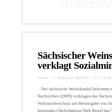
Sächsischer Wein
verklagt Sozialmi
Von
ben
Dienstag, 25. April 2017
1
Nac
Der sächsische Weinskandal bekommt e
Nachrichten (DNN) verklagen das Sächsis
Verbraucherschutz auf Herausgabe von In
begründet Chefredakteur Dirk Birgel das V