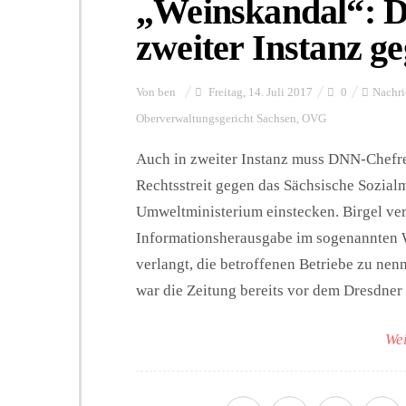
„Weinskandal“: D
zweiter Instanz 
Von
ben
Freitag, 14. Juli 2017
0
Nachri
Oberverwaltungsgericht Sachsen
,
OVG
Auch in zweiter Instanz muss DNN-Chefre
Rechtsstreit gegen das Sächsische Sozial
Umweltministerium einstecken. Birgel ver
Informationsherausgabe im sogenannten 
verlangt, die betroffenen Betriebe zu n
war die Zeitung bereits vor dem Dresdner V
Wei