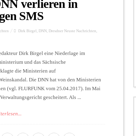
NN verlieren in
gegen SMS
chten
Dirk Birgel
,
DNN
,
Dresdner Neuste Nachrichten
,
dakteur Dirk Birgel eine Niederlage im
ministerium und das Sächsische
klagte die Ministerien auf
Weinskandal. Die DNN hat von den Ministerien
ennen (vgl. FLURFUNK vom 25.04.2017). Im Mai
erwaltungsgericht gescheitert. Als ...
terlesen...