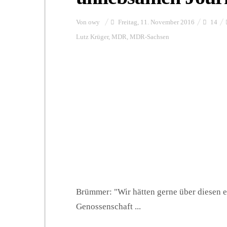
Von
owy
Freitag, 11. November 2016
14
Lutz Krüger
,
MDR
,
MDR-Sachsen
Brümmer: "Wir hätten gerne über diesen 
Genossenschaft ...