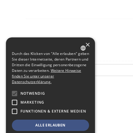
×
Durch das Klicken von "Alle erlauben" geben
GERMAN
Sie dieser Internetseite, deren Partnern und
Dritten die Einwilligung personenbezogene
ENGLISH
Daten zu verarbeiten.
Weitere Hinweise
finden Sie unter unserer
Datenschutzerklärung.
NOTWENDIG
MARKETING
FUNKTIONEN & EXTERNE MEDIEN
ALLE ERLAUBEN