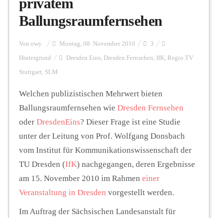
privatem
Ballungsraumfernsehen
Personalien
Von
owy
Montag, 08. November 2010
3
Hintergrund
Dresden Eins
,
Dresden Fernsehen
,
IfK
,
Regio.TV
Hintergrund
Stuttgart
,
SLM
Welchen publizistischen Mehrwert bieten
FUNKTURM-Beiträge
Ballungsraumfernsehen wie
Dresden Fernsehen
oder
DresdenEins
? Dieser Frage ist eine Studie
unter der Leitung von Prof. Wolfgang Donsbach
Podcast
vom Institut für Kommunikationswissenschaft der
TU Dresden (
IfK
) nachgegangen, deren Ergebnisse
Seminare
am 15. November 2010 im Rahmen
einer
Veranstaltung in Dresden
vorgestellt werden.
Unterstützen
Im Auftrag der Sächsischen Landesanstalt für