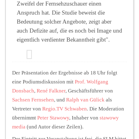
Zweifel der Fernsehzuschauer einen
Anspruch hat. Die Studie beweist die
Bedeutung solcher Angebote, zeigt aber
auch Defizite auf, die es noch bei Image und
eigentlich verdienter Bekanntheit gibt".
Der Präsentation der Ergebnisse ab 18 Uhr folgt
eine Podiumsdiskussion mit
Prof. Wolfgang
Donsbach
,
René Falkner
, Geschäftsführer von
Sachsen Fernsehen
, und
Ralph van Gülick
als
Vertreter von
Regio.TV Schwaben
. Die Moderation
übernimmt
Peter Stawowy
, Inhaber von
stawowy
media
(und Autor dieser Zeilen).
Der Eintritt zur Veranstaltung ist frei, die SLM bittet