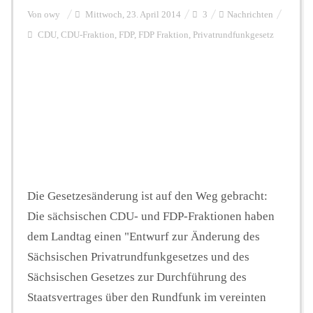
Von
owy
Mittwoch, 23. April 2014
3
Nachrichten
CDU
,
CDU-Fraktion
,
FDP
,
FDP Fraktion
,
Privatrundfunkgesetz
Hintergrund
FUNKTURM-Beiträge
Podcast
Die Gesetzesänderung ist auf den Weg gebracht:
Seminare
Die sächsischen CDU- und FDP-Fraktionen haben
dem Landtag einen "Entwurf zur Änderung des
Unterstützen
Sächsischen Privatrundfunkgesetzes und des
Sächsischen Gesetzes zur Durchführung des
Staatsvertrages über den Rundfunk im vereinten