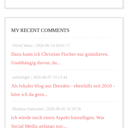
MY RECENT COMMENTS
Otfrid Weiss |
2026-06-14 04:01:17
Dazu kann ich Christian Fischer nur gratulieren.
Unabhängig davon, da...
amberlight |
2026-06-07 19:23:44
Als lokaler blog aus Dresden - ebenfalls seit 2010 -
höre ich da gern...
Matthias Daberstiel |
2026-06-05 16:29:36
ich würde noch einen Aspekt hinzufügen. War
Social Media anfangs noc...