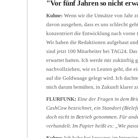
"Vor fünf Jahren so nicht erw
Kuhne:
Wenn wir die Umsätze von Jahr zu
davon ausgehen, dass es uns schlecht geht
konzentriert die Entwicklung nach vorne t
Wir haben die Redaktionen aufgebaut und 
sind jetzt 100 Mitarbeiter bei TAG24. Das 
erwartet hatten. Ich werde mir zukünftig
nachvollziehen, wie es Leuten geht, die 
auf die Goldwaage gelegt wird. Ich dachte 
mich darum bemühen, in Zukunft klarer z
FLURFUNK:
Eine der Fragen in dem Bri
CashCow bezeichnet, ein Standort (Bielef
doch nicht in Betrieb genommen. Für and
verhandelt. Im Papier heißt es: „Wie pas
Kuhne:
Ich habe bei kresspro im Intervi