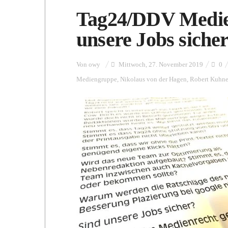
Tag24/DDV Medie
unsere Jobs siche
Von
owy
Mittwoch, 27. November 2019
0
Mediengruppe
,
Nikolaus von der Hagen
,
Robert Kuhn