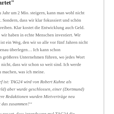
artet"
 Jahr um 2 Mio. steigern, kann man wohl nicht
. Sondern, dass wir klar fokussiert und schön
reiben. Klar kostet die Entwicklung auch Geld.
wir haben in echte Menschen investiert. Wir
ist ein Weg, den wir so alle vor fünf Jahren nicht
 genau überlegen… Ich kann schon
ein größeres Unternehmen führen, wo jedes Wort
nicht, dass wir schon so weit sind. Ich werde
u machen, was ich meine.
ef ist: TAG24 wird von Robert Kuhne als
eld) aber wurde geschlossen, einer (Dortmund)
ere Redaktionen wurden Mietverträge neu
st das zusammen?“
ew gesagt, dass irgendwann mal TAG24 die