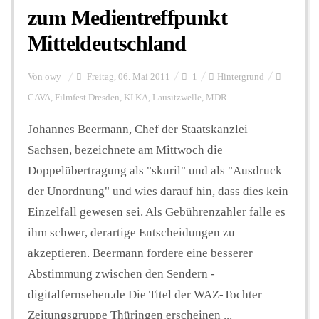
zum Medientreffpunkt
Mitteldeutschland
Von
owy
Freitag, 06. Mai 2011
1
Hintergrund
CAVA
,
Filmfest Dresden
,
KI.KA
,
Lausitzwelle
,
MDR
Johannes Beermann, Chef der Staatskanzlei
Sachsen, bezeichnete am Mittwoch die
Doppelübertragung als "skuril" und als "Ausdruck
der Unordnung" und wies darauf hin, dass dies kein
Einzelfall gewesen sei. Als Gebührenzahler falle es
ihm schwer, derartige Entscheidungen zu
akzeptieren. Beermann fordere eine besserer
Abstimmung zwischen den Sendern -
digitalfernsehen.de Die Titel der WAZ-Tochter
Zeitungsgruppe Thüringen erscheinen ...