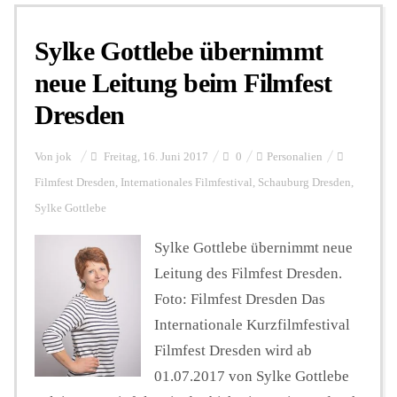
Sylke Gottlebe übernimmt
Personalien
neue Leitung beim Filmfest
Dresden
Hintergrund
Von
jok
Freitag, 16. Juni 2017
0
Personalien
FUNKTURM-Beiträge
Filmfest Dresden
,
Internationales Filmfestival
,
Schauburg Dresden
,
Sylke Gottlebe
Sylke Gottlebe übernimmt neue
Podcast
Leitung des Filmfest Dresden.
Foto: Filmfest Dresden Das
Seminare
Internationale Kurzfilmfestival
Filmfest Dresden wird ab
Unterstützen
01.07.2017 von Sylke Gottlebe