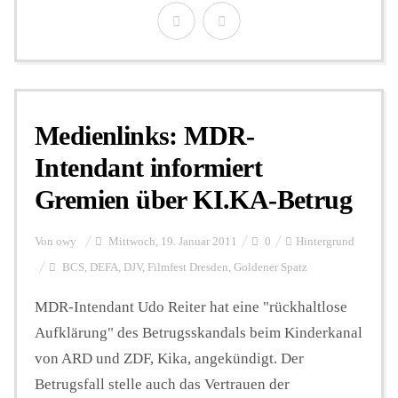
Medienlinks: MDR-
Intendant informiert
Gremien über KI.KA-Betrug
Von
owy
Mittwoch, 19. Januar 2011
0
Hintergrund
BCS
,
DEFA
,
DJV
,
Filmfest Dresden
,
Goldener Spatz
MDR-Intendant Udo Reiter hat eine "rückhaltlose
Aufklärung" des Betrugsskandals beim Kinderkanal
von ARD und ZDF, Kika, angekündigt. Der
Betrugsfall stelle auch das Vertrauen der