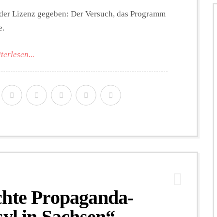
der Lizenz gegeben: Der Versuch, das Programm
e.
terlesen...
chte Propaganda-
syl in Sachsen“