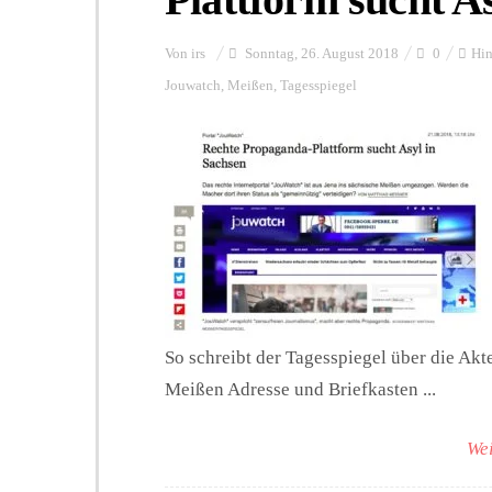
Von
irs
Sonntag, 26. August 2018
0
Hin
Jouwatch
,
Meißen
,
Tagesspiegel
So schreibt der Tagesspiegel über die Akte
Meißen Adresse und Briefkasten ...
Wei