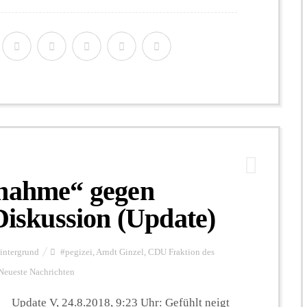
ßnahme“ gegen
Diskussion (Update)
intergrund
#pegizei
,
Arndt Ginzel
,
CDU Fraktion des
Neueste Nachrichten
Update V, 24.8.2018, 9:23 Uhr: Gefühlt neigt