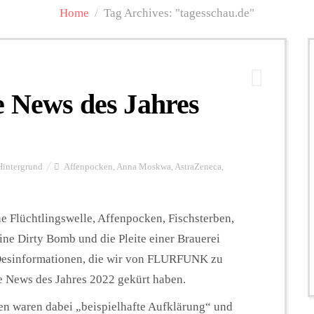
Home
/
Tag Archives: "tagesschau.de"
e News des Jahres
Hintergrund
Affenpocken
,
Anna Moskwa
,
AstraZeneca
,
e Flüchtlingswelle, Affenpocken, Fischsterben,
ne Dirty Bomb und die Pleite einer Brauerei
 Desinformationen, die wir von FLURFUNK zu
e News des Jahres 2022 gekürt haben.
en waren dabei „beispielhafte Aufklärung“ und