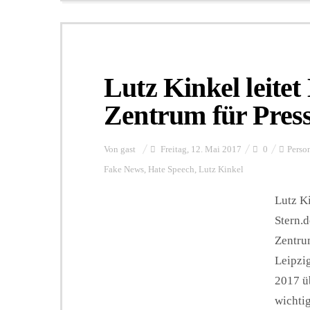
Lutz Kinkel leitet
Zentrum für Pres
Von
gast
Freitag, 12. Mai 2017
0
Perso
Fake News
,
Hate Speech
,
Lutz Kinkel
Lutz Ki
Stern.d
Zentru
Leipzi
2017 üb
wichti