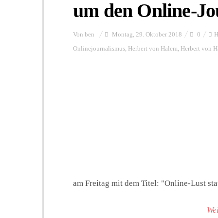
um den Online-Jo
Von
ben
Montag, 29. Oktober 2018
0
H
Onlinejournalismus
,
Herbert von Halem
,
Herbert von H
am Freitag mit dem Titel: "Online-Lust sta
Wei