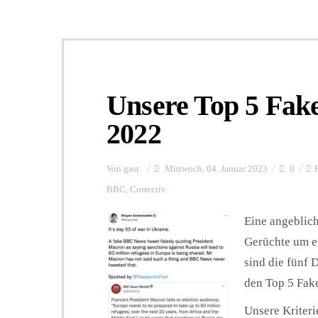
Unsere Top 5 Fak
2022
Von
gast
Mittwoch, 04. Januar 2023
0
BBC
,
Correctiv
Eine angeblich
Gerüchte um ei
sind die fünf
den Top 5 Fak
Unsere Kriteri