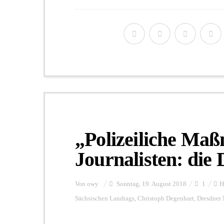
„Polizeiliche Ma
Journalisten: die 
Von
owy
Sonntag, 19. August 2018
1
H
Sächsischen Landtags
,
Christoph Degenhart
,
Dresdner 