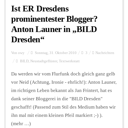
Ist ER Dresdens
prominentester Blogger?
Anton Launer in „BILD
Dresden“
Von
owy
Sonntag, 31. Oktober 2010
3
Nachrichten
BILD
,
Neustadtgeflüster
,
Textwerkstatt
Da werden wir vom Flurfunk doch gleich ganz gelb
vor Neid (Achtung, Ironie - ehrlich!): Anton Launer,
im richtigen Leben bekannt als Jan Frintert, hat es
dank seiner Bloggerei in die "BILD Dresden"
geschafft! (Passend zum Stil des Medium haben wir
ihn mal mit einem kleinen Pfeil markiert ;-) ).
(mehr …)