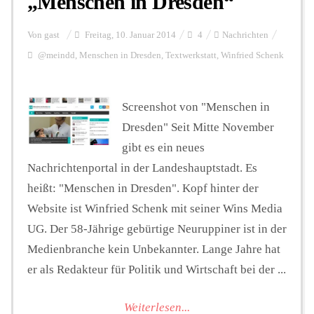
„Menschen in Dresden“
Von
gast
Freitag, 10. Januar 2014
4
Nachrichten
@meindd
,
Menschen in Dresden
,
Textwerkstatt
,
Winfried Schenk
Screenshot von "Menschen in
Dresden" Seit Mitte November
gibt es ein neues
Nachrichtenportal in der Landeshauptstadt. Es
heißt: "Menschen in Dresden". Kopf hinter der
Website ist Winfried Schenk mit seiner Wins Media
UG. Der 58-Jährige gebürtige Neuruppiner ist in der
Medienbranche kein Unbekannter. Lange Jahre hat
er als Redakteur für Politik und Wirtschaft bei der ...
Weiterlesen...