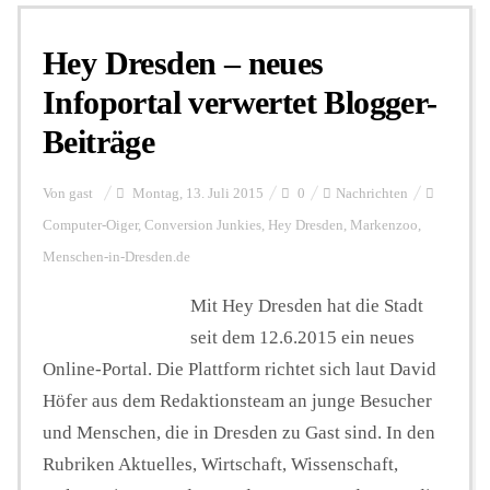
Hey Dresden – neues
Personalien
Infoportal verwertet Blogger-
Beiträge
Hintergrund
Von
gast
Montag, 13. Juli 2015
0
Nachrichten
FUNKTURM-Beiträge
Computer-Oiger
,
Conversion Junkies
,
Hey Dresden
,
Markenzoo
,
Menschen-in-Dresden.de
Mit Hey Dresden hat die Stadt
Podcast
seit dem 12.6.2015 ein neues
Online-Portal. Die Plattform richtet sich laut David
Seminare
Höfer aus dem Redaktionsteam an junge Besucher
und Menschen, die in Dresden zu Gast sind. In den
Unterstützen
Rubriken Aktuelles, Wirtschaft, Wissenschaft,