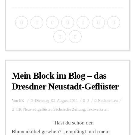
Mein Block im Blog – das
Dresdner Neustadt-Geflüster
Von
IfK
Dienstag, 02. August 2011
3
Nachrichten
IfK
,
Neustadtgeflüster
,
Sächsische Zeitung
,
Textwerkstatt
"Hast du schon den
Blumenkübel gesehen?", empfängt mich mein