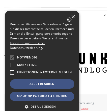
×
Durch das Klicken von "Alle erlauben" geben
GERMAN
Sie dieser Internetseite, deren Partnern und
Dritten die Einwilligung personenbezogene
ENGLISH
Daten zu verarbeiten.
Weitere Hinweise
finden Sie unter unserer
Datenschutzerklärung.
NOTWENDIG
MARKETING
FUNKTIONEN & EXTERNE MEDIEN
ALLE ERLAUBEN
NICHT NOTWENDIGE ABLEHNEN
STAWOWY
#BSEN
Impressum
Datenschutzerklärung
DETAILS ZEIGEN
©
STAWOWY - Kommunikation, Medien, Politik