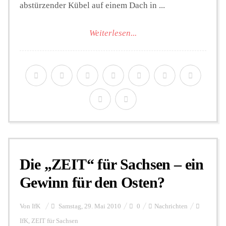
abstürzender Kübel auf einem Dach in ...
Weiterlesen...
Die „ZEIT“ für Sachsen – ein
Gewinn für den Osten?
Von
IfK
Samstag, 29. Mai 2010
0
Nachrichten
IfK
,
ZEIT für Sachsen