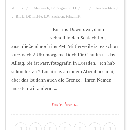
Von
IfK
Mittwoch, 17. August 2011
0
Nachrichten
BILD
,
DD-Inside
,
DJV Sachsen
,
Frizz
,
IfK
Erst ins Downtown, dann
schnell in den Schlachthof,
anschließend noch ins PM. Mittlerweile ist es schon
kurz nach 2 Uhr morgens. Doch für Claudia ist das
Alltag. Sie ist Partyfotografin in Dresden. "Ich hab
schon bis zu 5 Locations an einem Abend besucht,
aber das ist dann auch die Grenze." Ihren Namen
mussten wir ändern. ...
Weiterlesen...