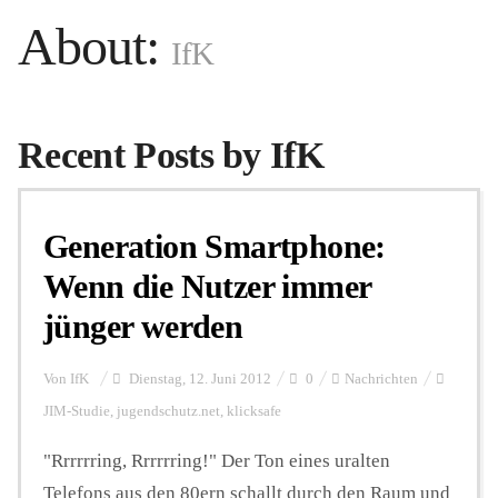
About:
IfK
Personalien
Hintergrund
Recent Posts by IfK
FUNKTURM-Beiträge
Generation Smartphone:
Wenn die Nutzer immer
Podcast
jünger werden
Von
IfK
Dienstag, 12. Juni 2012
0
Nachrichten
Seminare
JIM-Studie
,
jugendschutz.net
,
klicksafe
"Rrrrrring, Rrrrrring!" Der Ton eines uralten
Unterstützen
Telefons aus den 80ern schallt durch den Raum und