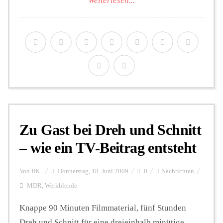
Weiterlesen...
Zu Gast bei Dreh und Schnitt
– wie ein TV-Beitrag entsteht
Von
IfK
Donnerstag, 18. Juni 2009
0
Nachrichten
MDR
,
Werkblende
Knappe 90 Minuten Filmmaterial, fünf Stunden
Dreh und Schnitt für eine dreieinhalb minütige