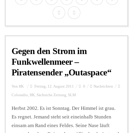
Gegen den Strom im
Funkwellenmeer –
Piratensender „Outaspace“
Von
IfK
Freitag, 12. August 2011
0
Nachrichten
Coloradio
,
IfK
,
Sächsiche Zeitung
,
SLM
Herbst 2002. Es ist Sonntag. Der Himmel ist grau.
Es regnet. Jemand steht seit eineinhalb Stunden
einsam am Rand eines Feldes. Seine Nase läuft