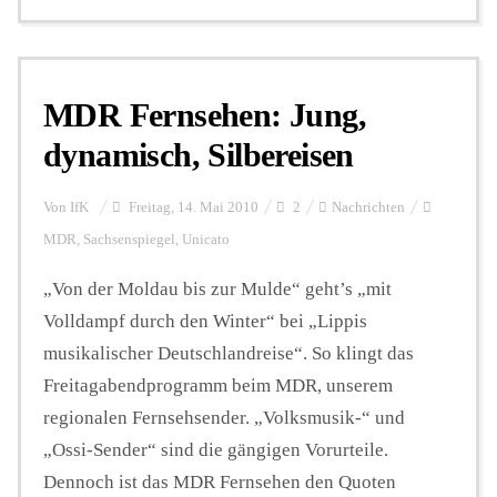
MDR Fernsehen: Jung,
dynamisch, Silbereisen
Von
IfK
Freitag, 14. Mai 2010
2
Nachrichten
MDR
,
Sachsenspiegel
,
Unicato
„Von der Moldau bis zur Mulde“ geht’s „mit
Volldampf durch den Winter“ bei „Lippis
musikalischer Deutschlandreise“. So klingt das
Freitagabendprogramm beim MDR, unserem
regionalen Fernsehsender. „Volksmusik-“ und
„Ossi-Sender“ sind die gängigen Vorurteile.
Dennoch ist das MDR Fernsehen den Quoten