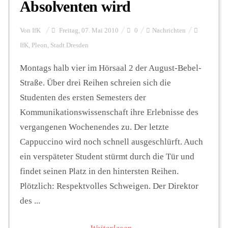
Absolventen wird
Von
IfK
Freitag, 07. Mai 2010
0
Nachrichten
IfK
,
Pleon
,
Stadt Dresden
Montags halb vier im Hörsaal 2 der August-Bebel-
Straße. Über drei Reihen schreien sich die
Studenten des ersten Semesters der
Kommunikationswissenschaft ihre Erlebnisse des
vergangenen Wochenendes zu. Der letzte
Cappuccino wird noch schnell ausgeschlürft. Auch
ein verspäteter Student stürmt durch die Tür und
findet seinen Platz in den hintersten Reihen.
Plötzlich: Respektvolles Schweigen. Der Direktor
des ...