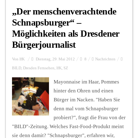
„Der menschenverachtende
Schnapsburger“ –
Möglichkeiten als Dresdener
Bürgerjournalist
Von
IfK
Dienstag, 29. Mai 2012
8
Nachrichten
BILD
,
Dresden Fernsehen
,
IfK
,
SZ
Mayonnaise im Haar, Pommes
hinter den Ohren und einen
Bürger im Nacken. "Haben Sie
denn mal vom Schnapsburger
probiert?", fragt die Frau von der
"BILD"-Zeitung. Welches Fast-Food-Produkt meint
sie denn damit? "Schnapsburger", erfahren wir,