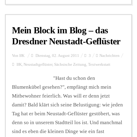
Mein Block im Blog – das
Dresdner Neustadt-Geflüster
Von
IfK
Dienstag, 02. August 2011
3
Nachrichten
IfK
,
Neustadtgeflüster
,
Sächsische Zeitung
,
Textwerkstatt
"Hast du schon den
Blumenkübel gesehen?", empfängt mich mein
Mitbewohner feierlich. Was will er denn jetzt
damit? Bald klärt sich seine Belustigung: wie jeden
Tag hat er beim Neustadt-Geflüster gestöbert, was
denn so in unserem Stadtteil los ist. Und manchmal
sind es eben die kleinen Dinge wie ein fast