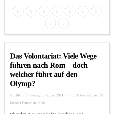
Das Volontariat: Viele Wege
führen nach Rom – doch
welcher führt auf den
Olymp?
Von
IfK
Freitag, 05. August 2011
1
Nachrichten
Dresden Fernsehen
,
MDR