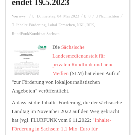
endet 19.5.2023
Personalien
Von
owy
Donnerstag, 04. Mai 2023
0
Nachrichten
Inhalte-Förderung
,
Lokal-Fernsehen
,
NKL
,
RFK
,
RundFunkKombinat Sachsen
Hintergrund
Die
Sächsische
Landesmedienanstalt für
FUNKTURM-Beiträge
privaten Rundfunk und neue
Medien
(SLM) hat einen Aufruf
"zur Förderung von lokaljournalistischen
Podcast
Angeboten" veröffentlicht.
Anlass ist die Inhalte-Förderung, die der sächsische
Seminare
Landtag im November 2022 auf den Weg gebracht
hat (vgl. FLURFUNK vom 6.11.2022: "
Inhalte-
Unterstützen
Förderung in Sachsen: 1,1 Mio. Euro für