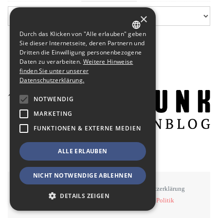
×
Durch das Klicken von "Alle erlauben" geben
GERMAN
Sie dieser Internetseite, deren Partnern und
Dritten die Einwilligung personenbezogene
ENGLISH
Daten zu verarbeiten.
Weitere Hinweise
finden Sie unter unserer
Datenschutzerklärung.
NOTWENDIG
MARKETING
FUNKTIONEN & EXTERNE MEDIEN
ALLE ERLAUBEN
NICHT NOTWENDIGE ABLEHNEN
STAWOWY
#BSEN
Impressum
Datenschutzerklärung
DETAILS ZEIGEN
©
STAWOWY - Kommunikation, Medien, Politik