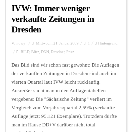
IVW: Immer weniger
verkaufte Zeitungen in
Dresden
Von
owy
Mittwoch, 21. Januar 2009
1
Hintergrund
BILD
,
Blitz
,
DNN
,
Dresdner
,
Frizz
Das Bild sind wir schon fast gewohnt: Die Auflagen
der verkauften Zeitungen in Dresden sind auch im
vierten Quartal laut IVW leicht rückläufig.
Ausreißer sucht man in den Auflagentabellen
vergebens: Die "Sächsische Zeitung" verliert im
Vergleich zum Vorjahresquartal 2,59% (verkaufte
Auflage jetzt: 95.121 Exemplare). Trotzdem dürfte
man im Hause DD+V darüber nicht total