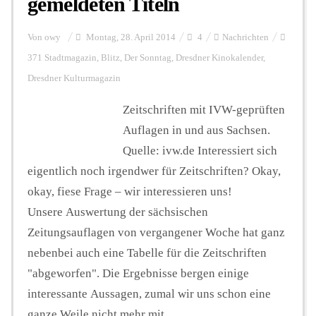
gemeldeten Titeln
Von
owy
Montag, 28. April 2014
4
Nachrichten
371 Stadtmagazin
,
Blitz
,
Der Sonntag
,
Dresdner Kinokalender
,
Dresdner Kulturmagazin
Zeitschriften mit IVW-geprüften
Auflagen in und aus Sachsen.
Quelle: ivw.de Interessiert sich
eigentlich noch irgendwer für Zeitschriften? Okay,
okay, fiese Frage – wir interessieren uns!
Unsere Auswertung der sächsischen
Zeitungsauflagen von vergangener Woche hat ganz
nebenbei auch eine Tabelle für die Zeitschriften
"abgeworfen". Die Ergebnisse bergen einige
interessante Aussagen, zumal wir uns schon eine
ganze Weile nicht mehr mit ...