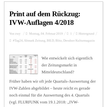
Print auf dem Rückzug:
Personalien
IVW-Auflagen 4/2018
Hintergrund
Von
owy
Montag, 04. Februar 2019
1
Hintergrund
#Tag24
,
Altmark Zeitung
,
BILD
,
Blitz
,
Dresdner Kulturmagazin
FUNKTURM-Beiträge
Wie entwickelt sich eigentlich
der Zeitungsmarkt in
Podcast
Mitteldeutschland?
Früher haben wir oft jede Quartals-Auswertung der
Seminare
IVW-Zahlen abgebildet – heute reicht es gerade
noch einmal für die Auswertung des 4. Quartals
Unterstützen
(vgl. FLURFUNK vom 19.1.2018: „IVW-