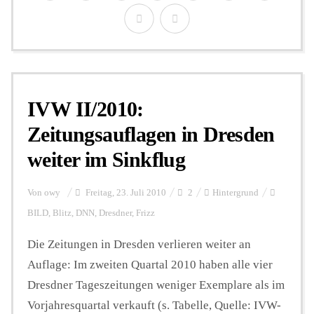
IVW II/2010:
Zeitungsauflagen in Dresden
weiter im Sinkflug
Von
owy
Freitag, 23. Juli 2010
2
Hintergrund
BILD
,
Blitz
,
DNN
,
Dresdner
,
Frizz
Die Zeitungen in Dresden verlieren weiter an
Auflage: Im zweiten Quartal 2010 haben alle vier
Dresdner Tageszeitungen weniger Exemplare als im
Vorjahresquartal verkauft (s. Tabelle, Quelle: IVW-